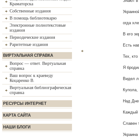
Знают в
Краматорска
Собственные издания
Украиной
В помощь библиотекарю
огда хле
Электронные полнотекстовые
издания
В его з
Периодические издания
Раритетные издания
Есть на
ВИРТУАЛЬНАЯ СПРАВКА
Тех, кто
Вопрос — ответ. Виртуальная
Я броди
справка
Ваш вопрос к краеведу
Видел л
Коцаренко В.
Виртуальная библиографическая
Купола,
справка
Над Дне
РЕСУРСЫ ИНТЕРНЕТ
Каждый 
КАРТА САЙТА
Славен 
НАШИ БЛОГИ
Украина