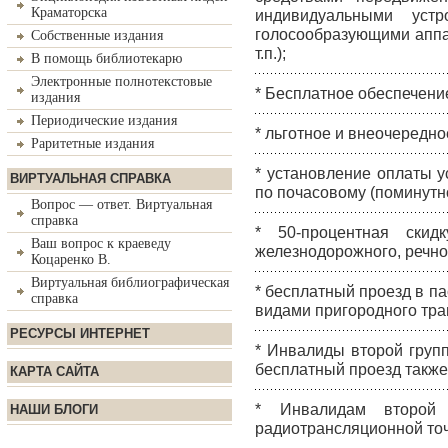
Краматорска
индивидуальными устр
голосообразующими аппа
Собственные издания
т.п.);
В помощь библиотекарю
Электронные полнотекстовые
* Бесплатное обеспечени
издания
Периодические издания
* льготное и внеочередн
Раритетные издания
* установление оплаты 
ВИРТУАЛЬНАЯ СПРАВКА
по почасовому (поминутно
Вопрос — ответ. Виртуальная
справка
* 50-процентная скид
Ваш вопрос к краеведу
железнодорожного, речног
Коцаренко В.
Виртуальная библиографическая
* бесплатный проезд в па
справка
видами пригородного тра
РЕСУРСЫ ИНТЕРНЕТ
* Инвалиды второй груп
бесплатный проезд также
КАРТА САЙТА
* Инвалидам второй 
НАШИ БЛОГИ
радиотрансляционной точ