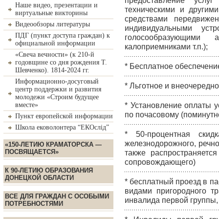
предоставление услуг
Наше видео, презентации и
техническими и другими
виртуальные викторины
средствами передвижен
Видеообзоры литературы
индивидуальными устр
ПДГ (пункт доступа граждан) к
голосообразующими а
официальной информации
калоприемниками т.п.);
«Свеча вечности» (к 210-й
годовщине со дня рождения Т.
* Бесплатное обеспечени
Шевченко). 1814-2024 гг.
Информационно-досуговый
* Льготное и внеочередн
центр поддержки и развития
молодежи «Строим будущее
вместе»
* Установление оплаты 
по почасовому (поминутно
Пункт европейской информации
Школа ековолонтера “ЕКОслід”
* 50-процентная скид
железнодорожного, речно
«150-ЛЕТИЮ КРАМАТОРСКА —
ПОСВЯЩАЕТСЯ»
также распространяетс
сопровождающего)
К 90-ЛЕТИЮ ОБРАЗОВАНИЯ
ДОНЕЦКОЙ ОБЛАСТИ
* бесплатный проезд в па
видами пригородного тр
ВСЕ ДЛЯ ГРАЖДАН С ОСОБЫМИ
инвалида первой группы,
ПОТРЕБНОСТЯМИ