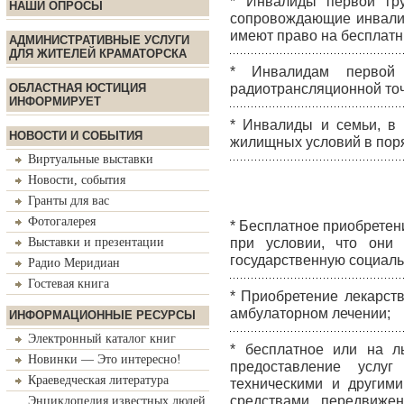
* Инвалиды первой гр
НАШИ ОПРОСЫ
сопровождающие инвалид
имеют право на бесплатн
АДМИНИСТРАТИВНЫЕ УСЛУГИ
ДЛЯ ЖИТЕЛЕЙ КРАМАТОРСКА
* Инвалидам первой 
ОБЛАСТНАЯ ЮСТИЦИЯ
радиотрансляционной точ
ИНФОРМИРУЕТ
* Инвалиды и семьи, в
НОВОСТИ И СОБЫТИЯ
жилищных условий в пор
Виртуальные выставки
Новости, события
Гранты для вас
Фотогалерея
* Бесплатное приобретен
Выставки и презентации
при условии, что они
государственную социаль
Радио Меридиан
Гостевая книга
* Приобретение лекарст
амбулаторном лечении;
ИНФОРМАЦИОННЫЕ РЕСУРСЫ
Электронный каталог книг
* бесплатное или на л
Новинки — Это интересно!
предоставление услуг
Краеведческая литература
техническими и другими
средствами передвижен
Энциклопедия известных людей