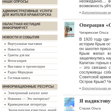
неожиданно… во
НАШИ ОПРОСЫ
возможность уйт
АДМИНИСТРАТИВНЫЕ УСЛУГИ
Дополнительная и
ДЛЯ ЖИТЕЛЕЙ КРАМАТОРСКА
Операция «
ОБЛАСТНАЯ ЮСТИЦИЯ
ИНФОРМИРУЕТ
Чигиринская Ольга
НОВОСТИ И СОБЫТИЯ
В 1920 году где
Виртуальные выставки
истории Крым ос
он захотел прис
Новости, события
Крым желал во
Гранты для вас
защелкнулись на
Фотогалерея
Капитан горных 
Выставки и презентации
– это связано 
сослуживцы соб
Радио Меридиан
Советской армии 
Гостевая книга
Остров Крым? Чем
ИНФОРМАЦИОННЫЕ РЕСУРСЫ
Дополнительная и
Электронный каталог книг
Новинки — Это интересно!
Я надиктов
Краеведческая литература
Стасюк Ольга
Энциклопедия известных людей