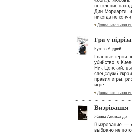
«боп»), любовь,
поколение находи
Дин Мориарти, и
никогда не конч
Дополнительная и
Гра у відріз
Курков Андрей
Главные герои р
убийство в Киев
Ник Ценский, в
спецслужб Украи
правил игры, ри
игре.
Дополнительная и
Визрівання
Жовна Александр
Вызревание — с
выбрано не пото