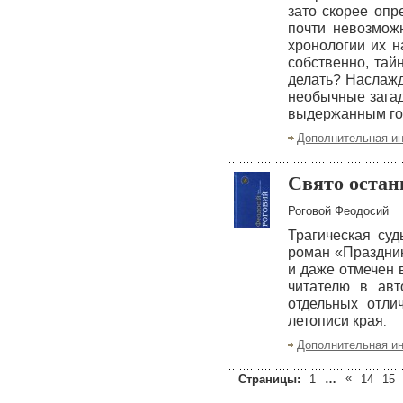
зато скорее опр
почти невозмож
хронологии их н
собственно, тай
делать? Наслажд
необычные загад
выдержанным го
Дополнительная и
Свято остан
Роговой Феодосий
Трагическая суд
роман «Праздник
и даже отмечен 
читателю в авт
отдельных отли
летописи края
.
Дополнительная и
«
Страницы:
1
…
14
15