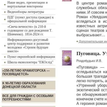
Наше видео, презентации и
В центре рома
виртуальные викторины
служебных обяз
Видеообзоры литературы
ними. И совсем 
Роман «Увядши
ПДГ (пункт доступа граждан) к
официальной информации
вглядеться в и
известных актр
«Свеча вечности» (к 210-й
сценах театров 
годовщине со дня рождения Т.
Шевченко). 1814-2024 гг.
выбрасывают…
Информационно-досуговый
Дополнительная и
центр поддержки и развития
молодежи «Строим будущее
вместе»
Пуговица. У
Пункт европейской информации
Роздобудько И.В.
Школа ековолонтера “ЕКОслід”
«Пуговица» — р
«150-ЛЕТИЮ КРАМАТОРСКА —
оглядываться на
ПОСВЯЩАЕТСЯ»
большая трагеди
легко потерять, 
К 90-ЛЕТИЮ ОБРАЗОВАНИЯ
«Утренний убор
ДОНЕЦКОЙ ОБЛАСТИ
экзотический ос
он обнаруживает
ВСЕ ДЛЯ ГРАЖДАН С ОСОБЫМИ
конечном счете 
ПОТРЕБНОСТЯМИ
А героиня роман