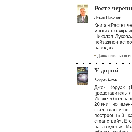
Росте череш
Луков Николай
Книга «Растет ч
многих всеукраи
Николая Лукова
пейзажно-настро
народов.
Дополнительная и
У дорозі
Керуак Джек
Джек Керуак (1
представитель л
Йорке и был наз
20 книг, но име
стал классикой
построеннЫй к
странствий». Ег
наслаждения. Их 