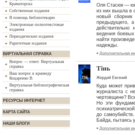
Краматорска
Оля Стасюк — юн
из них вышла в 
Собственные издания
новый сборник 
В помощь библиотекарю
предыдущего, а
Электронные полнотекстовые
действительно 
издания
ведения боевых 
Периодические издания
найти произведе
Раритетные издания
надежды.
Дополнительная и
ВИРТУАЛЬНАЯ СПРАВКА
Вопрос — ответ. Виртуальная
справка
Тінь
Ваш вопрос к краеведу
Жердий Евгений
Коцаренко В.
Виртуальная библиографическая
Куда может прив
справка
журналиста с н
чертовщине? Все 
РЕСУРСЫ ИНТЕРНЕТ
Но эти фундаме
психиатрической
КАРТА САЙТА
до самоубийств
Байда, пытаясь у
НАШИ БЛОГИ
Дополнительная и