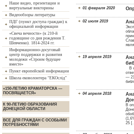
Наше видео, презентации и
виртуальные викторины
01 февраля 2020
Опр
Видеообзоры литературы
02 июля 2019
Ана
ПДГ (пункт доступа граждан) к
официальной информации
Эксп
обла
«Свеча вечности» (к 210-й
прин
годовщине со дня рождения Т.
Слав
Шевченко). 1814-2024 гг.
явля
Информационно-досуговый
центр поддержки и развития
19 апреля 2019
Ана
молодежи «Строим будущее
би
вместе»
В оп
Пункт европейской информации
отве
— 2
Школа ековолонтера “ЕКОслід”
библ
«150-ЛЕТИЮ КРАМАТОРСКА —
ПОСВЯЩАЕТСЯ»
04 апреля 2018
Ана
Дон
К 90-ЛЕТИЮ ОБРАЗОВАНИЯ
В оп
ДОНЕЦКОЙ ОБЛАСТИ
Доне
обоб
(1,6
ВСЕ ДЛЯ ГРАЖДАН С ОСОБЫМИ
25 [
ПОТРЕБНОСТЯМИ