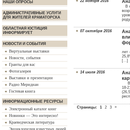
22 ноября 2016
Ана
НАШИ ОПРОСЫ
В он
возр
АДМИНИСТРАТИВНЫЕ УСЛУГИ
уров
ДЛЯ ЖИТЕЛЕЙ КРАМАТОРСКА
роду
ОБЛАСТНАЯ ЮСТИЦИЯ
07 октября 2016
Ана
ИНФОРМИРУЕТ
вли
фор
НОВОСТИ И СОБЫТИЯ
В он
Виртуальные выставки
лет 
25,8
Новости, события
[…]
Гранты для вас
Фотогалерея
14 июля 2016
Ана
Выставки и презентации
кар
В он
Радио Меридиан
18-2
Гостевая книга
(26,
респ
ИНФОРМАЦИОННЫЕ РЕСУРСЫ
»
Страницы:
1
2
3
Электронный каталог книг
Новинки — Это интересно!
Краеведческая литература
Энциклопедия известных людей