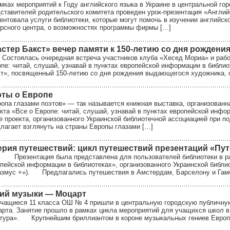
мках мероприятий к Году английского языка в Украине в центральной г
ставителей родительского комитета проведен урок-презентация «Англий
ентовала услуги библиотеки, которые могут помочь в изучении английск
рсного центра, о возможностях программы фирмы […]
стер Бакст» вечер памяти к 150-летию со дня рождени
оялась очередная встреча участников клуба «Хесед Мориа» и работни
пе: читай, слушай, узнавай в пунктах европейской информации в би
т», посвященный 150-летию со дня рождения выдающегося художника, о
эты о Европе
опа глазами поэтов» — так называется книжная выставка, организованн
кта «Все о Европе: читай, слушай, узнавай в пунктах европейской инфо
 проекта, организованного Украинской библиотечной ассоциацией при п
лагает взглянуть на страны Европы глазами […]
рия путешествий: цикл путешествий презентаций «Пу
зентация была представлена для пользователей библиотеки в рамках
пейской информации в библиотеках», организованного Украинской библ
змус +»). Предлагались путешествия в Амстердам, Барселону и Гамб
ий музыки — Моцарт
щиеся 11 класса ОШ № 4 пришли в центральную городскую публичную 
рта. Занятие прошло в рамках цикла мероприятий для учащихся школ 
тура». Крупнейшим бриллиантом в короне музыкальных гениев Европы 