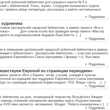
ородской публичной библиотеке для учащихся школы № 8 и
ский с библиотекой. Учись, играя». Сотрудник юношеского отдела
ого: провела обзор литературы, рассказала о работе англоязычного
Подробнее ...
я художника
ков Центральной городской библиотеки, в рамках проекта «Все о
блиотеках». Для членов клуба был проведен вечер памяти «Мастер
дного из родоначальников модерна Льва Бакста. […]
Подробнее ...
ая в помещении центральной городской публичной библиотеки в рамках
рмации в библиотеках». Центральная библиотека — участник указанного
оддержке Европейского Союза (программа «Эразмус +»). Выставка
Подробнее ...
тешествуем Европой по страницам периодики»
 проекта «Все о Европе: читай, слушай, узнавай в пунктах
иотечной ассоциацией при поддержке Европейского Союза (программа
ург по страницам журналов Корреспондент, ГЕО, Вокруг света. […]
Подробнее ...
библиотеку на урок, посвященный творчеству Вольфганга Амадея
в помощь усвоению материалов программы курса «Художественная
XVIII века является, несомненно, Моцарт. Ребята ознакомлены с […]
Подробнее ...