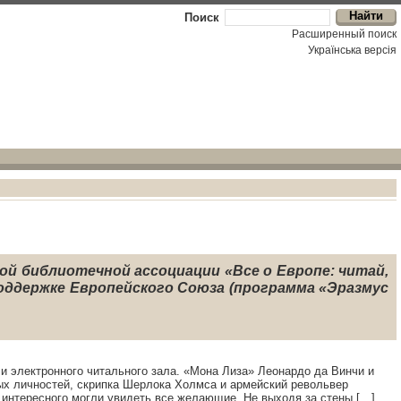
Поиск
Расширенный поиск
Українська версiя
ой библиотечной ассоциации «Все о Европе: читай,
поддержке Европейского Союза (программа «Эразмус
ектронного читального зала. «Мона Лиза» Леонардо да Винчи и
ых личностей, скрипка Шерлока Холмса и армейский револьвер
 интересного могли увидеть все желающие. Не выходя за стены […]