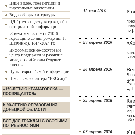
Наше видео, презентации и
виртуальные викторины
12 мая 2016
Учи
Видеообзоры литературы
Парт
прео
ПДГ (пункт доступа граждан) к
полу
официальной информации
по [
«Свеча вечности» (к 210-й
годовщине со дня рождения Т.
29 апреля 2016
«Хо
Шевченко). 1814-2024 гг.
29 а
Информационно-досуговый
замо
центр поддержки и развития
библ
молодежи «Строим будущее
вместе»
28 апреля 2016
Вст
Пункт европейской информации
В пр
Школа ековолонтера “ЕКОслід”
цент
Пушк
ЦГПБ
«150-ЛЕТИЮ КРАМАТОРСКА —
ПОСВЯЩАЕТСЯ»
25 апреля 2016
Кни
К 90-ЛЕТИЮ ОБРАЗОВАНИЯ
Учит
ДОНЕЦКОЙ ОБЛАСТИ
миро
язык
объя
ВСЕ ДЛЯ ГРАЖДАН С ОСОБЫМИ
ПОТРЕБНОСТЯМИ
07 апреля 2016
Учи