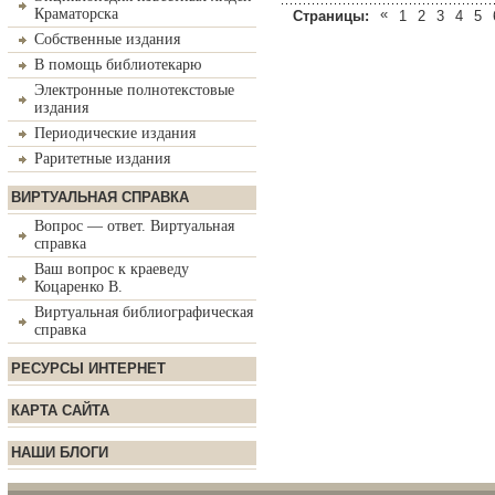
Краматорска
«
Страницы:
1
2
3
4
5
Собственные издания
В помощь библиотекарю
Электронные полнотекстовые
издания
Периодические издания
Раритетные издания
ВИРТУАЛЬНАЯ СПРАВКА
Вопрос — ответ. Виртуальная
справка
Ваш вопрос к краеведу
Коцаренко В.
Виртуальная библиографическая
справка
РЕСУРСЫ ИНТЕРНЕТ
КАРТА САЙТА
НАШИ БЛОГИ