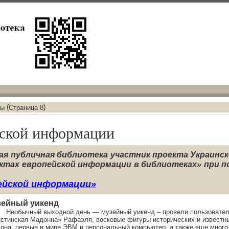
(
)
ты
Страница 8
йской информации
я публичная библиотека участник проекта Украинск
нктах европейской информации в библиотеках» при 
ейской информации»
зейный уикенд
бычный выходной день — музейный уикенд – провели пользователи эл
стинская Мадонна» Рафаэля, восковые фигуры исторических и известн
она, первые в мире ЭВМ и персональный компьютер, а также еще много