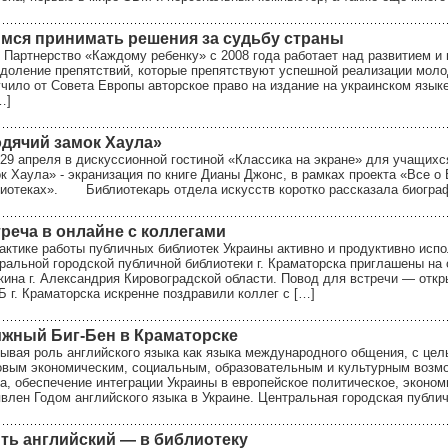
мся принимать решения за судьбу страны
нерство «Каждому ребенку» с 2008 года работает над развитием и в
доление препятствий, которые препятствуют успешной реализации моло
чило от Совета Европы авторское право на издание на украинском языке
…]
дячий замок Хаула»
преля в дискуссионной гостиной «Классика на экране» для учащихся
к Хаула» - экранизация по книге Дианы Джонс, в рамках проекта «Все о
иотеках». Библиотекарь отдела искусств коротко рассказала биограф
реча в онлайне с коллегами
актике работы публичных библиотек Украины активно и продуктивно исп
ральной городской публичной библиотеки г. Краматорска приглашены на 
ина г. Александрия Кировоградской области. Повод для встречи — отк
 г. Краматорска искренне поздравили коллег с […]
жный Биг-Бен в Краматорске
ывая роль английского языка как языка международного общения, с цел
вым экономическим, социальным, образовательным и культурным возмож
а, обеспечение интеграции Украины в европейское политическое, эконом
влен Годом английского языка в Украине. Центральная городская публич
ть английский — в библиотеку