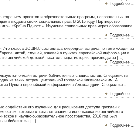
Подробнее ...
недрением проектов и образовательных программ, направленных на
дыми людьми своих социальных прав. В 2015 году Партнерство
 игры «Країна Гідності». Изучение социальных прав через образование
Подробнее ...
 7-го класса ЗОШ№8 состоялась очередная встреча по теме «Ходячий
 Европе: читай, слушай, узнавай в пунктах европейской информации в
ию английской детской писательницы, историю производства […]
Подробнее ...
ользуются онлайн встречи библиотечных специалистов. Специалисты
одну из таких встреч центральной городской библиотекой им. А.
рытие Пункта европейской информации в Александрии. Специалисты
Подробнее ...
ью содействия его изучению для расширения доступа граждан к
ностям, которые открывает знание и использование английского
ическое и научно-образовательное пространства, 2016 год был
ная библиотека […]
Подробнее ...