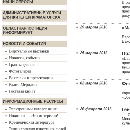
НАШИ ОПРОСЫ
В ра
пред
през
АДМИНИСТРАТИВНЫЕ УСЛУГИ
ресу
ДЛЯ ЖИТЕЛЕЙ КРАМАТОРСКА
29 марта 2016
«Ма
ОБЛАСТНАЯ ЮСТИЦИЯ
ИНФОРМИРУЕТ
Сост
Евро
Бакс
НОВОСТИ И СОБЫТИЯ
Виртуальные выставки
25 марта 2016
По
Новости, события
«Евр
прое
Гранты для вас
выше
Фотогалерея
пред
Выставки и презентации
02 марта 2016
Фее
Радио Меридиан
Пре
Гостевая книга
евро
«Эра
ИНФОРМАЦИОННЫЕ РЕСУРСЫ
Электронный каталог книг
26 февраля 2016
Ген
Уча
Новинки — Это интересно!
Моца
Краеведческая литература
куль
Энциклопедия известных людей