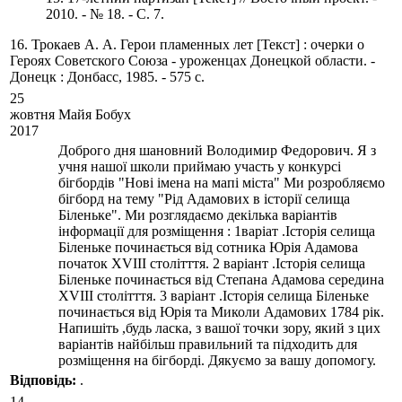
2010. - № 18. - С. 7.
16. Трокаев А. А. Герои пламенных лет [Текст] : очерки о
Героях Советского Союза - уроженцах Донецкой области. -
Донецк : Донбасс, 1985. - 575 с.
25
жовтня
Майя Бобух
2017
Доброго дня шановний Володимир Федорович. Я з
учня нашої школи приймаю участь у конкурсі
бігбордів "Нові імена на мапі міста" Ми розробляємо
бігборд на тему "Рід Адамових в історії селища
Біленьке". Ми розглядаємо декілька варіантів
інформації для розміщення : 1варіат .Історія селища
Біленьке починається від сотника Юрія Адамова
початок ХVIII столітття. 2 варіант .Історія селища
Біленьке починається від Степана Адамова середина
ХVIII столітття. 3 варіант .Історія селища Біленьке
починається від Юрія та Миколи Адамових 1784 рік.
Напишіть ,будь ласка, з вашої точки зору, який з цих
варіантів найбільш правильний та підходить для
розміщення на бігборді. Дякуємо за вашу допомогу.
Вiдповiдь:
.
14