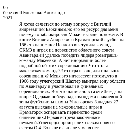
05
березня
Шульженко Александр
2021
Я хотел связаться по этому вопросу с Виталий
андреевичем Бабкиным,но его эл ресурс для меня
почему то заблокирован.Может вы мне поможете. В
книге Виталия Андреевича Краматорский футбол на
186 стр написано: Неплохо выступила команда
СКМЗ в играх на первенство областного совета
Авангард,ей удалось победить лидера розыграша-
команду Макеевки. А нет инормации более
подробной об этих соревнованиях.Что это за
макеевская команда?Это игра в зоне,или инальные
соревнования? Меня это интересует потому,что в
1966 году углегорский Шахтер выиграл зону области
по Авангарду и участвовали в финальных
соревнованиях. Вот что написано в газете Звезда на
копре: Одержав победу над командами енакиевской
зоны футболисты шахты Углегорская Западная 27
августа выехали на межзональные игры в
Краматорск оспаривать первенство среди
сильнейших.Первая встреча закончилась
неудачей.Углегорцы проигралихозяевам поля со
счетом О:4. Больше о финале у меня нет