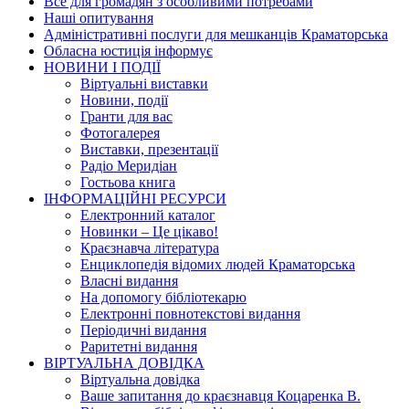
Все для громадян з особливими потребами
Наші опитування
Адміністративні послуги для мешканців Краматорська
Обласна юстиція інформує
НОВИНИ I ПОДIЇ
Вiртуальнi виставки
Новини, подiї
Гранти для вас
Фотогалерея
Виставки, презентації
Радіо Меридіан
Гостьова книга
IНФОРМАЦIЙНI РЕСУРСИ
Електронний каталог
Новинки – Це цiкаво!
Краєзнавча література
Енциклопедія відомих людей Краматорська
Власнi видання
На допомогу бібліотекарю
Електронні повнотекстові видання
Періодичні видання
Раритетні видання
ВIРТУАЛЬНА ДОВIДКА
Вiртуальна довiдка
Ваше запитання до краєзнавця Коцаренка В.