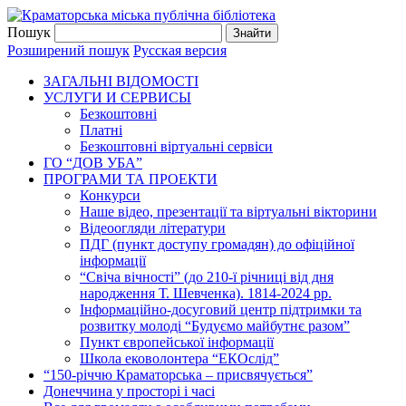
Пошук
Розширений пошук
Русская версия
ЗАГАЛЬНI ВIДОМОСТI
УСЛУГИ И СЕРВИСЫ
Безкоштовнi
Платні
Безкоштовні віртуальні сервіси
ГО “ДОВ УБА”
ПРОГРАМИ ТА ПРОЕКТИ
Конкурси
Наше відео, презентації та віртуальні вікторини
Відеоогляди літератури
ПДГ (пункт доступу громадян) до офіційної
інформації
“Свіча вічності” (до 210-ї річниці від дня
народження Т. Шевченка). 1814-2024 рр.
Інформаційно-досуговий центр підтримки та
розвитку молоді “Будуємо майбутнє разом”
Пункт європейської інформації
Школа ековолонтера “ЕКОслід”
“150-річчю Краматорська – присвячується”
Донеччина у просторі і часі