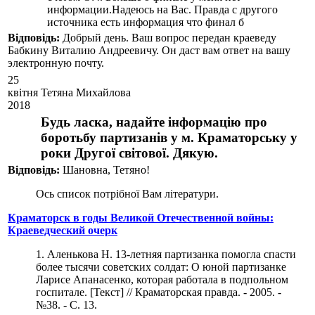
информации.Надеюсь на Вас. Правда с другого
источника есть информация что финал б
Вiдповiдь:
Добрый день. Ваш вопрос передан краеведу
Бабкину Виталию Андреевичу. Он даст вам ответ на вашу
электронную почту.
25
квітня
Тетяна Михайлова
2018
Будь ласка, надайте інформацію про
боротьбу партизанів у м. Краматорську у
роки Другої світової. Дякую.
Вiдповiдь:
Шановна, Тетяно!
Ось список потрібної Вам літератури.
Краматорск в годы Великой Отечественной войны:
Краеведческий очерк
1. Аленькова Н. 13-летняя партизанка помогла спасти
более тысячи советских солдат: О юной партизанке
Ларисе Апанасенко, которая работала в подпольном
госпитале. [Текст] // Краматорская правда. - 2005. -
№38. - С. 13.