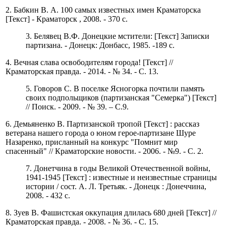
2. Бабкин В. А. 100 самых известных имен Краматорска
[Текст] - Краматорск , 2008. - 370 с.
3. Белявец В.Ф. Донецкие мстители: [Текст] Записки
партизана. - Донецк: Донбасс, 1985. -189 с.
4. Вечная слава освободителям города! [Текст] //
Краматорская правда. - 2014. - № 34. - С. 13.
5. Говоров С. В поселке Ясногорка почтили память
своих подпольщиков (партизанская "Семерка") [Текст]
// Поиск. - 2009. - № 39. – С.9.
6. Демьяненко В. Партизанской тропой [Текст] : рассказ
ветерана нашего города о юном герое-партизане Шуре
Назаренко, присланный на конкурс "Помнит мир
спасенный" // Краматорские новости. - 2006. - №9. - С. 2.
7. Донетчина в годы Великой Отечественной войны,
1941-1945 [Текст] : известные и неизвестные страницы
истории / сост. А. Л. Третьяк. - Донецк : Донеччина,
2008. - 432 с.
8. Зуев В. Фашистская оккупация длилась 680 дней [Текст] //
Краматорская правда. - 2008. - № 36. - С. 15.