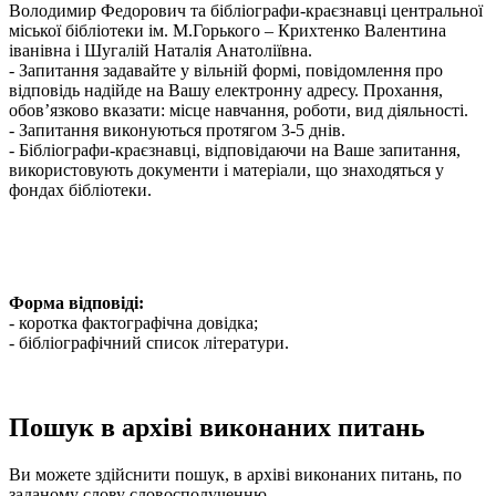
Володимир Федорович та бiблiографи-краєзнавцi центральної
мiської бiблiотеки iм. М.Горького – Крихтенко Валентина
iванiвна i Шугалій Наталія Анатоліївна.
- Запитання задавайте у вiльнiй формi, повiдомлення про
вiдповiдь надiйде на Вашу електронну адресу. Прохання,
обов’язково вказати: мiсце навчання, роботи, вид дiяльностi.
- Запитання виконуються протягом 3-5 днiв.
- Бiблiографи-краєзнавцi, вiдповiдаючи на Ваше запитання,
використовують документи i матерiали, що знаходяться у
фондах бiблiотеки.
Форма вiдповiдi:
- коротка фактографiчна довiдка;
- бiблiографiчний список лiтератури.
Пошук в архіві виконаних питань
Ви можете здійснити пошук, в архіві виконаних питань, по
заданому слову словосполученню.