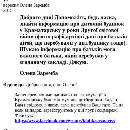
вересня
Олена Заремба
2015
Доброго дня! Допоможіть, будь ласка,
знайти інформацію про дитячий будинок
у Краматорську у роки Другої світової
війни (фотографії,архівні дані про батьків
дітей, що перебували у дит.будинку тощо).
Шукаю інформацію про батьків мого
власного батька, який перебував у
згаданому закладі. Дякую.
Олена Заремба
Вiдповiдь:
Доброго дня, пані Олено!
За неперевіреними даними, під час окупації в
Краматорську було мінімум два дитбудинки. Гадаю,
Вам невідомо, в якому саме перебував Ваш тато. Та на
всяк випадок, зареєструйтесь у цій групі соцмережі
Фейсбук:
https://www.facebook.com/groups/klubkraeznavez/