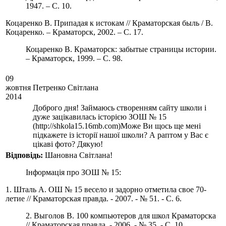
1947. – С. 10.
Коцаренко В. Припадая к истокам // Краматорская быль / В.
Коцаренко. – Краматорск, 2002. – С. 17.
Коцаренко В. Краматорск: забытые страницы истории.
– Краматорск, 1999. – С. 98.
09
жовтня
Петренко Світлана
2014
Доброго дня! Займаюсь створенням сайту школи і
дуже зацікавилась історією ЗОШ № 15
(http://shkola15.16mb.com)Може Ви щось ще мені
підкажете із історії нашої школи? А раптом у Вас є
цікаві фото? Дякую!
Вiдповiдь:
Шановна Світлана!
Інформація про ЗОШ № 15:
1. Шталь А. ОШ № 15 весело и задорно отметила свое 70-
летие // Краматорская правда. - 2007. - № 51. - С. 6.
2. Выголов В. 100 компьютеров для школ Краматорска
// Краматорская правда. - 2006. - № 35. - С. 10.