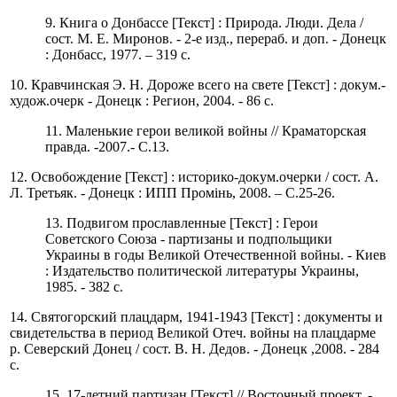
9. Книга о Донбассе [Текст] : Природа. Люди. Дела /
сост. М. Е. Миронов. - 2-е изд., перераб. и доп. - Донецк
: Донбасс, 1977. – 319 с.
10. Кравчинская Э. Н. Дороже всего на свете [Текст] : докум.-
худож.очерк - Донецк : Регион, 2004. - 86 с.
11. Маленькие герои великой войны // Краматорская
правда. -2007.- С.13.
12. Освобождение [Текст] : историко-докум.очерки / сост. А.
Л. Третьяк. - Донецк : ИПП Промінь, 2008. – С.25-26.
13. Подвигом прославленные [Текст] : Герои
Советского Союза - партизаны и подпольщики
Украины в годы Великой Отечественной войны. - Киев
: Издательство политической литературы Украины,
1985. - 382 с.
14. Святогорский плацдарм, 1941-1943 [Текст] : документы и
свидетельства в период Великой Отеч. войны на плацдарме
р. Северский Донец / сост. В. Н. Дедов. - Донецк ,2008. - 284
с.
15. 17-летний партизан [Текст] // Восточный проект. -