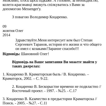
Можливо, хтось щось підкаже. А головне, за необхідністю,
колеги-краєзнавці зможуть спілкуватись з Вами за
допомогою Меssenger'у.
З повагою Володимир Коцаренко.
09
жовтня
Олег
2014
Здравствуйте.Меня интересует кем был Степан
Сергеевич Таранов, история его жизни и что общего
он имел с козаками?Зарание спасибо!!!
Вiдповiдь:
Шановний Олег!
Відповідь на Ваше запитання Ви можете знайти у
таких джерелах:
1. Коцаренко В. Краматорская быль / В. Коцаренко. –
Краматорск, 2002. – С. 9-22.
2. Коцаренко В. Бескорыстие времени не подвластно //
Восточный проект. - 1997. - №25. - С.17
3. Коцаренко В. Казачество в предыстории Краматорска //
Поиск. - 2005. - №27. - С.11