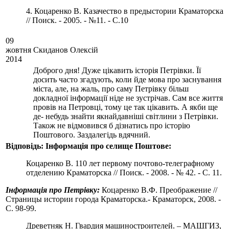
4. Коцаренко В. Казачество в предыстории Краматорска
// Поиск. - 2005. - №11. - С.10
09
жовтня
Скиданов Олексій
2014
Доброго дня! Дуже цікавить історія Петрівки. Її
досить часто згадують, коли йде мова про заснування
міста, але, на жаль, про саму Петрівку більш
докладної інформації ніде не зустрічав. Сам все життя
провів на Петровці, тому це так цікавить. А якби ще
де- небудь знайти якнайдавніші світлини з Петрівки.
Також не відмовився б дізнатись про історію
Поштового. Заздалегідь вдячний.
Вiдповiдь:
Інформація про селище Поштове:
Коцаренко В. 110 лет первому почтово-телеграфному
отделению Краматорска // Поиск. - 2008. - № 42. - С. 11.
Інформація про Петрівку:
Коцаренко В.Ф. Преображение //
Страницы истории города Краматорска.- Краматорск, 2008. -
С. 98-99.
Древетняк Н. Гвардия машиностроителей. – МАШГИЗ,