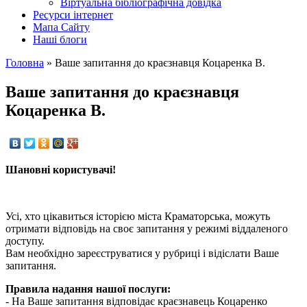
Вiртуальна бiблiографiчна довiдка
Ресурси інтернет
Мапа Сайту
Наші блоги
Головна
»
Ваше запитання до краєзнавця Коцаренка В.
Ваше запитання до краєзнавця
Коцаренка В.
Шановнi користувачi!
Усi, хто цiкавиться iсторiєю мiста Краматорська, можуть
отримати вiдповiдь на своє запитання у режимi вiддаленого
доступу.
Вам необхiдно зареєструватися у рубрицi i вiдiслати Ваше
запитання.
Правила надання нашої послуги:
- На Ваше запитання вiдповiдає краєзнавець Коцаренко