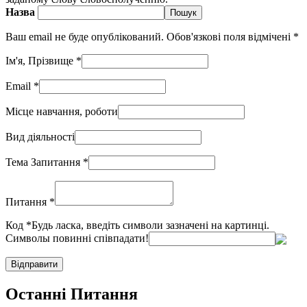
Назва
Ваш email не буде опублікований. Обов'язковi поля вiдмiченi
*
Iм'я, Прiзвище
*
Email
*
Мiсце навчання, роботи
Вид дiяльностi
Тема Запитання
*
Питання
*
Код
*
Будь ласка, введіть символи зазначені на картинці.
Символы повинні співпадати!
Останнi Питання