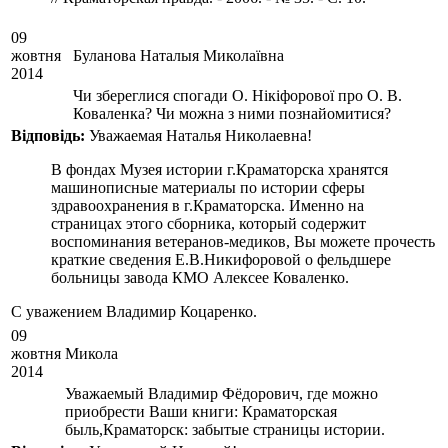
09
жовтня
Буланова Наталыя Миколаївна
2014
Чи збереглися спогади О. Нікіфорової про О. В.
Коваленка? Чи можна з ними познайомитися?
Вiдповiдь:
Уважаемая Наталья Николаевна!
В фондах Музея истории г.Краматорска хранятся
машинописные материалы по истории сферы
здравоохранения в г.Краматорска. Именно на
страницах этого сборника, который содержит
воспоминания ветеранов-медиков, Вы можете прочесть
краткие сведения Е.В.Никифоровой о фельдшере
больницы завода КМО Алексее Коваленко.
С уважением Владимир Коцаренко.
09
жовтня
Микола
2014
Уважаемый Владимир Фёдорович, где можно
приобрести Ваши книги: Краматорская
быль,Краматорск: забытые страницы истории.