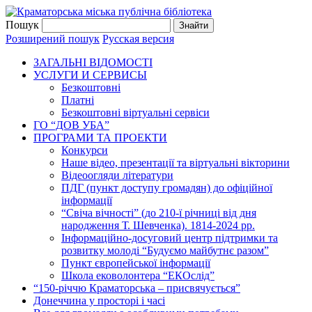
Пошук
Розширений пошук
Русская версия
ЗАГАЛЬНI ВIДОМОСТI
УСЛУГИ И СЕРВИСЫ
Безкоштовнi
Платні
Безкоштовні віртуальні сервіси
ГО “ДОВ УБА”
ПРОГРАМИ ТА ПРОЕКТИ
Конкурси
Наше відео, презентації та віртуальні вікторини
Відеоогляди літератури
ПДГ (пункт доступу громадян) до офіційної
інформації
“Свіча вічності” (до 210-ї річниці від дня
народження Т. Шевченка). 1814-2024 рр.
Інформаційно-досуговий центр підтримки та
розвитку молоді “Будуємо майбутнє разом”
Пункт європейської інформації
Школа ековолонтера “ЕКОслід”
“150-річчю Краматорська – присвячується”
Донеччина у просторі і часі