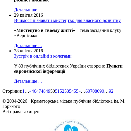
Детальніше ...
29 квітня 2016
Вчимося пізнавати мистецтво для власного розвитку
«Мистецтво в твоєму житті»
– тема засідання клубу
«Вернісаж»
Детальніше ...
28 квітня 2016
Зустріч в онлайні з колегами
У 83 публічних бібліотеках України створено
Пункти
європейської інформації
Детальніше ...
Сторінки:
1
…
«
46
47
48
49
50
51
52
53
54
55
»
…
60
70
80
90
…
92
© 2004-2026 Краматорська міська публічна бібліотека ім. М.
Горького
Всі права захищені