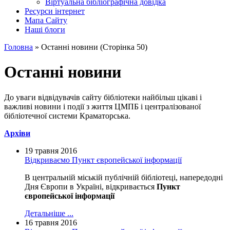
Вiртуальна бiблiографiчна довiдка
Ресурси інтернет
Мапа Сайту
Наші блоги
Головна
»
Останнi новини
(
Сторінка 50
)
Останнi новини
До уваги вiдвiдувачiв сайту бiблiотеки найбiльш цiкавi i
важливi новини i подiї з життя ЦМПБ i централiзованої
бiблiотечної системи Краматорська.
Архiви
19 травня 2016
Відкриваємо Пункт європейської інформації
В центральній міській публічній бібліотеці, напередодні
Дня Європи в Україні, відкривається
Пункт
європейської інформації
Детальніше ...
16 травня 2016