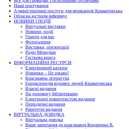
Все для громадян з особливими потребами
Наші опитування
Адміністративні послуги для мешканців Краматорська
Обласна юстиція інформує
НОВИНИ I ПОДIЇ
Вiртуальнi виставки
Новини, подiї
Гранти для вас
Фотогалерея
Виставки, презентації
Радіо Меридіан
Гостьова книга
IНФОРМАЦIЙНI РЕСУРСИ
Електронний каталог
Новинки – Це цiкаво!
Краєзнавча література
Енциклопедія відомих людей Краматорська
Власнi видання
На допомогу бібліотекарю
Електронні повнотекстові видання
Періодичні видання
Раритетні видання
ВIРТУАЛЬНА ДОВIДКА
Вiртуальна довiдка
Ваше запитання до краєзнавця Коцаренка В.