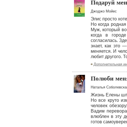
Подаруй мені
Джоджо Мойес
Элис просто хоте
Но когда родная
Муж, который во
когда в городе
согласилась. Зд
знает, как это 
меняется. И чел
любит другого. Т
Дополнительная и
Полюби мен
Наталья Соболевска
Жизнь Елены шла
Но все круто из
человек обезору
Вадим переворач
влюблен в эту д
готов самоувере