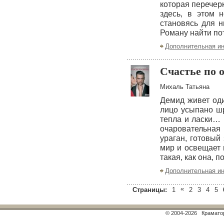
которая перечер
здесь, в этом 
становясь для 
Роману найти по
Дополнительная и
Счастье по 
Михаль Татьяна
Демид живет оди
лицо усыпано ш
тепла и ласки… 
очаровательная
ураган, готовый
мир и освещает 
такая, как она, 
Дополнительная и
«
Страницы:
1
2
3
4
5
© 2004-2026 Краматор