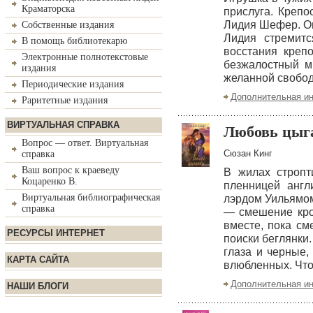
Краматорска
прислуга. Крепо
Лидия Шефер. Он
Собственные издания
Лидия стремит
В помощь библиотекарю
восстания креп
Электронные полнотекстовые
безжалостный м
издания
желанной свобод
Периодические издания
Дополнительная и
Раритетные издания
ВИРТУАЛЬНАЯ СПРАВКА
Любовь цыг
Вопрос — ответ. Виртуальная
Сюзан Кинг
справка
Ваш вопрос к краеведу
В жилах стропт
Коцаренко В.
пленницей англ
Виртуальная библиографическая
лэрдом Уильямом
справка
— смешение кро
вместе, пока см
РЕСУРСЫ ИНТЕРНЕТ
поиски беглянки.
глаза и черные,
КАРТА САЙТА
влюбленных. Что
Дополнительная и
НАШИ БЛОГИ