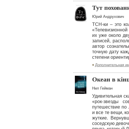
Тут похован
Юрий Андрухович
ТСН-ки – это ко
«Телевизионной 
их уже около дв
записей, распол
автор сознатель
точную дату каж
степени ориенти
Дополнительная и
Океан в кінц
Нил Гейман
Удивительная ск
«рок-звезды с
путешествие по 
и все те вещи, к
жуткие. Вернув
соседскую девоч
пруда, который 