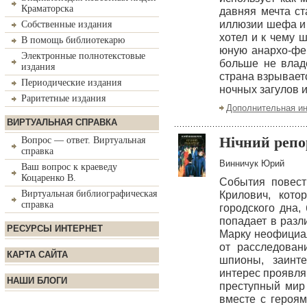
Краматорска
давняя мечта ст
иллюзии шефа и б
Собственные издания
хотел и к чему 
В помощь библиотекарю
юную анархо-фем
Электронные полнотекстовые
больше не влад
издания
страна взрывает
Периодические издания
ночных загулов и
Раритетные издания
Дополнительная и
ВИРТУАЛЬНАЯ СПРАВКА
Нічний репо
Вопрос — ответ. Виртуальная
справка
Винничук Юрий
Ваш вопрос к краеведу
Коцаренко В.
События повест
Виртуальная библиографическая
Крилович, кото
справка
городского дна,
попадает в разл
РЕСУРСЫ ИНТЕРНЕТ
Марку неофициал
от расследован
КАРТА САЙТА
шпионы, заинте
интерес проявля
НАШИ БЛОГИ
преступный мир 
вместе с героям