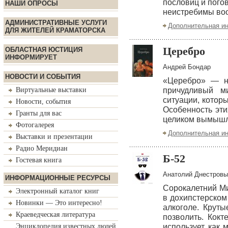
пословиц и пого
НАШИ ОПРОСЫ
неистребимы воо
АДМИНИСТРАТИВНЫЕ УСЛУГИ
Дополнительная и
ДЛЯ ЖИТЕЛЕЙ КРАМАТОРСКА
Церебро
ОБЛАСТНАЯ ЮСТИЦИЯ
ИНФОРМИРУЕТ
Андрей Бондар
НОВОСТИ И СОБЫТИЯ
«Церебро» — но
Виртуальные выставки
причудливый м
ситуации, котор
Новости, события
Особенность эти
Гранты для вас
целиком вымышл
Фотогалерея
Дополнительная и
Выставки и презентации
Радио Меридиан
Б-52
Гостевая книга
Анатолий Днестровы
ИНФОРМАЦИОННЫЕ РЕСУРСЫ
Сорокалетний М
Электронный каталог книг
в дохипстерском
Новинки — Это интересно!
алкоголе. Круты
Краеведческая литература
позволить. Кок
Энциклопедия известных людей
использует как 