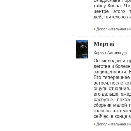
Владислава Гор
тайну Киева. Чт
центре этого 
действительно л
Дополнительная и
Мертві
Харчук Александр
Он молодой и пр
детства и болез
защищенности. Н
Его теперешнее 
встреч, после ко
ощупь отчаяния. 
его дальше, ежед
распутье, похо
сборник малой 
голосов того мол
сейчас, в конце 
Дополнительная и