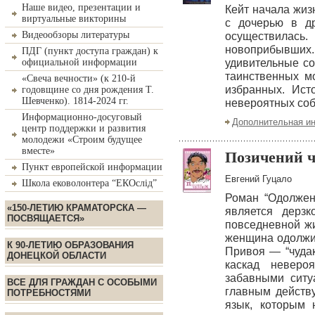
Наше видео, презентации и
Кейт начала жиз
виртуальные викторины
с дочерью в др
Видеообзоры литературы
осуществилас
новоприбывших. 
ПДГ (пункт доступа граждан) к
официальной информации
удивительные с
таинственных м
«Свеча вечности» (к 210-й
избранных. Ист
годовщине со дня рождения Т.
Шевченко). 1814-2024 гг.
невероятных соб
Информационно-досуговый
Дополнительная и
центр поддержки и развития
молодежи «Строим будущее
вместе»
Позичений ч
Пункт европейской информации
Евгений Гуцало
Школа ековолонтера “ЕКОслід”
Роман “Одолжен
«150-ЛЕТИЮ КРАМАТОРСКА —
является дерзк
ПОСВЯЩАЕТСЯ»
повседневной жи
женщина одолжил
К 90-ЛЕТИЮ ОБРАЗОВАНИЯ
Привоя — “чудак
ДОНЕЦКОЙ ОБЛАСТИ
каскад неверо
забавными ситу
ВСЕ ДЛЯ ГРАЖДАН С ОСОБЫМИ
главным действ
ПОТРЕБНОСТЯМИ
язык, которым 