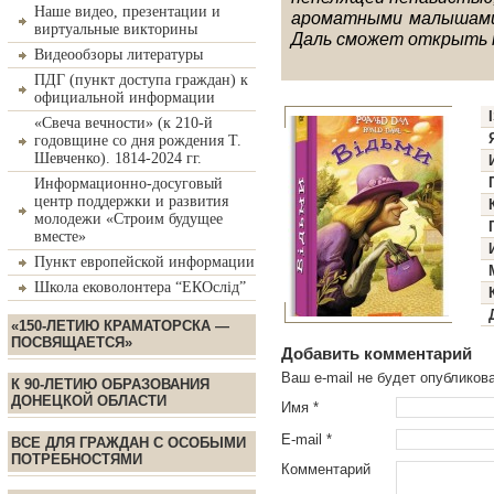
Наше видео, презентации и
ароматными малышами?
виртуальные викторины
Даль сможет открыть 
Видеообзоры литературы
ПДГ (пункт доступа граждан) к
официальной информации
«Свеча вечности» (к 210-й
годовщине со дня рождения Т.
Шевченко). 1814-2024 гг.
Информационно-досуговый
центр поддержки и развития
молодежи «Строим будущее
вместе»
Пункт европейской информации
Школа ековолонтера “ЕКОслід”
«150-ЛЕТИЮ КРАМАТОРСКА —
ПОСВЯЩАЕТСЯ»
Добавить комментарий
Ваш e-mail не будет опублико
К 90-ЛЕТИЮ ОБРАЗОВАНИЯ
ДОНЕЦКОЙ ОБЛАСТИ
Имя
*
E-mail
*
ВСЕ ДЛЯ ГРАЖДАН С ОСОБЫМИ
ПОТРЕБНОСТЯМИ
Комментарий