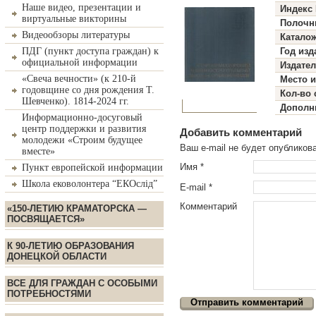
Наше видео, презентации и
Индекс
виртуальные викторины
Полочн
Видеообзоры литературы
Катало
ПДГ (пункт доступа граждан) к
Год изд
официальной информации
Издате
«Свеча вечности» (к 210-й
Место 
годовщине со дня рождения Т.
Кол-во 
Шевченко). 1814-2024 гг.
Дополн
Информационно-досуговый
центр поддержки и развития
Добавить комментарий
молодежи «Строим будущее
Ваш e-mail не будет опублико
вместе»
Имя
*
Пункт европейской информации
Школа ековолонтера “ЕКОслід”
E-mail
*
Комментарий
«150-ЛЕТИЮ КРАМАТОРСКА —
ПОСВЯЩАЕТСЯ»
К 90-ЛЕТИЮ ОБРАЗОВАНИЯ
ДОНЕЦКОЙ ОБЛАСТИ
ВСЕ ДЛЯ ГРАЖДАН С ОСОБЫМИ
ПОТРЕБНОСТЯМИ