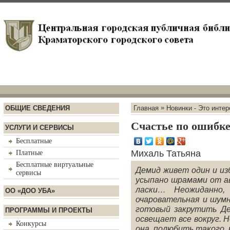
»
ОБЩИЕ СВЕДЕНИЯ
Главная
Новинки - Это интер
Счастье по ошибк
УСЛУГИ И СЕРВИСЫ
Бесплатные
Михаль Татьяна
Платные
Бесплатные виртуальные
Демид живет один и из
сервисы
усыпано шрамами от а
ласки… Неожиданно,
ОО «ДОО УБА»
очаровательная и шумн
готовый закрутить Де
ПРОГРАММЫ И ПРОЕКТЫ
освещает все вокруг. Н
Конкурсы
она, полюбить такого,