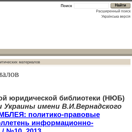
Поиск
Расширенный поиск
Українська версiя
итических материалов
иалов
ой юридической библиотеки (НЮБ)
 Украины имени В.И.Вернадского
БЛЕЯ: политико-правовые
Бюллетень информационно-
/ №10, 2013.