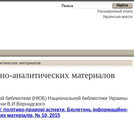
Поиск
Расширенный поиск
Українська версiя
итических материалов
но-аналитических материалов
ой библиотеки (НЮБ) Национальной библиотеки Украины
ни В.И.Вернадского
політико-правові аспекти. Бюлетень інформаційно-
их матеріалів, № 10, 2015