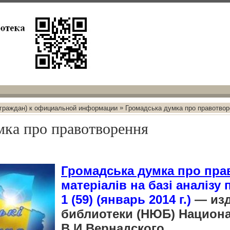
»
 граждан) к официальной информации
Громадська думка про правотвор
мка про правотворення
Громадська думка про пра
матеріалів на базі аналізу
1 (59) (январь 2014 г.)
— изд
библиотеки (НЮБ) Национ
В.И.Вернадского