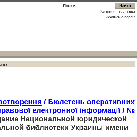
Поиск
Расширенный поиск
Українська версiя
ення
вотворення
/ Бюлетень оперативних
 правової електронної інформації / №
ание Национальной юридической
альной библиотеки Украины имени