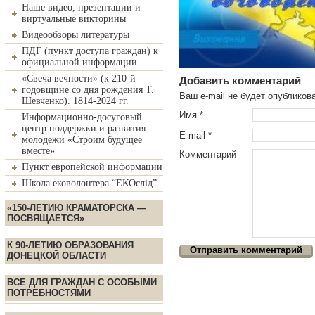
Наше видео, презентации и
виртуальные викторины
Видеообзоры литературы
ПДГ (пункт доступа граждан) к
официальной информации
«Свеча вечности» (к 210-й
Добавить комментарий
годовщине со дня рождения Т.
Ваш e-mail не будет опублико
Шевченко). 1814-2024 гг.
Имя
*
Информационно-досуговый
центр поддержки и развития
E-mail
*
молодежи «Строим будущее
вместе»
Комментарий
Пункт европейской информации
Школа ековолонтера “ЕКОслід”
«150-ЛЕТИЮ КРАМАТОРСКА —
ПОСВЯЩАЕТСЯ»
К 90-ЛЕТИЮ ОБРАЗОВАНИЯ
ДОНЕЦКОЙ ОБЛАСТИ
ВСЕ ДЛЯ ГРАЖДАН С ОСОБЫМИ
ПОТРЕБНОСТЯМИ