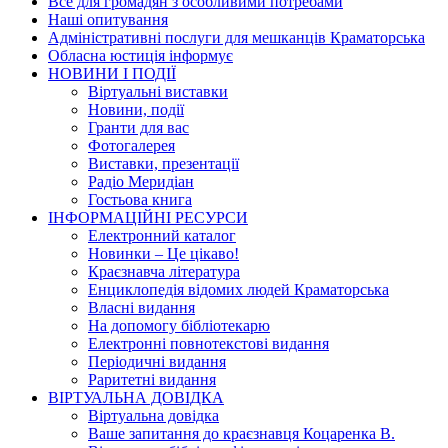
Все для громадян з особливими потребами
Наші опитування
Адміністративні послуги для мешканців Краматорська
Обласна юстиція інформує
НОВИНИ I ПОДIЇ
Вiртуальнi виставки
Новини, подiї
Гранти для вас
Фотогалерея
Виставки, презентації
Радіо Меридіан
Гостьова книга
IНФОРМАЦIЙНI РЕСУРСИ
Електронний каталог
Новинки – Це цiкаво!
Краєзнавча література
Енциклопедія відомих людей Краматорська
Власнi видання
На допомогу бібліотекарю
Електронні повнотекстові видання
Періодичні видання
Раритетні видання
ВIРТУАЛЬНА ДОВIДКА
Вiртуальна довiдка
Ваше запитання до краєзнавця Коцаренка В.