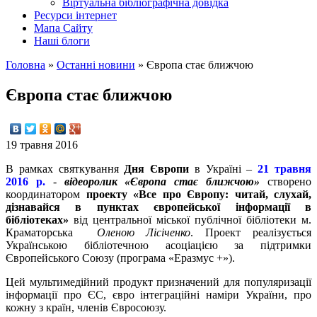
Вiртуальна бiблiографiчна довiдка
Ресурси інтернет
Мапа Сайту
Наші блоги
Головна
»
Останнi новини
»
Європа стає ближчою
Європа стає ближчою
19 травня 2016
В рамках святкування
Дня Європи
в Україні –
21 травня
2016 р.
-
відеоролик «Європа стає ближчою»
створено
координатором
проекту «Все про Європу: читай, слухай,
дізнавайся в пунктах європейської інформації в
бібліотеках»
від центральної міської публічної бібліотеки м.
Краматорська
Оленою Лісіченко
. Проект реалізується
Українською бібліотечною асоціацією за підтримки
Європейського Союзу (програма «Еразмус +»).
Цей мультимедійний продукт призначений для популяризації
інформації про ЄС, євро інтеграційні наміри України, про
кожну з країн, членів Євросоюзу.