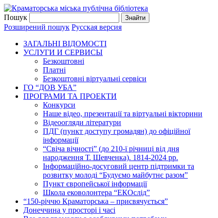
Пошук
Розширений пошук
Русская версия
ЗАГАЛЬНI ВIДОМОСТI
УСЛУГИ И СЕРВИСЫ
Безкоштовнi
Платні
Безкоштовні віртуальні сервіси
ГО “ДОВ УБА”
ПРОГРАМИ ТА ПРОЕКТИ
Конкурси
Наше відео, презентації та віртуальні вікторини
Відеоогляди літератури
ПДГ (пункт доступу громадян) до офіційної
інформації
“Свіча вічності” (до 210-ї річниці від дня
народження Т. Шевченка). 1814-2024 рр.
Інформаційно-досуговий центр підтримки та
розвитку молоді “Будуємо майбутнє разом”
Пункт європейської інформації
Школа ековолонтера “ЕКОслід”
“150-річчю Краматорська – присвячується”
Донеччина у просторі і часі