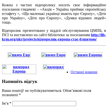
Кожна з частин відеоролику носить своє інформаційне
посилання глядачеві – «Акція « Україна приймає європейську
естафету », «Що маленькі українці знають про Європу», «Діти
про Україну», «Діти про Європу», «Думки відомих людей»
тощо.
Відеоролик презентовано у відділі обслуговування ЦМПБ, в
ПЄІ та виставлено на сайті бібліотеки за посиланням
http://lib-
krm.org/ukr/projects/відеоролик-європа-стає-ближчою/
Останнi новини
Напишіть відгук
Ваша пошт@ не публікуватиметься. Обов’язкові поля
позначені
*
Ім’я
*