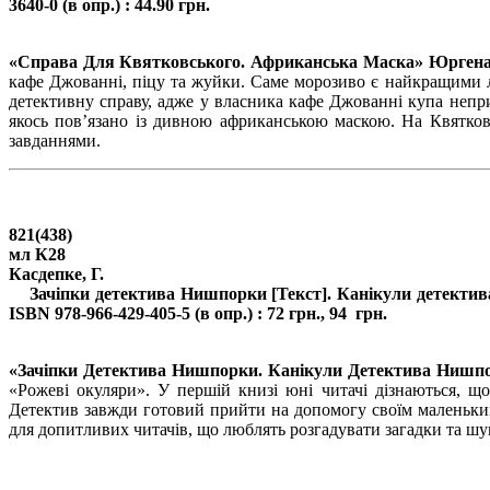
3640-0 (в опр.) : 44.90 грн.
.
«Справа Для Квятковського. Африканська Маска» Юрген
кафе Джованні, піцу та жуйки. Саме морозиво є найкращими лі
детективну справу, адже у власника кафе Джованні купа непр
якось пов’язано із дивною африканською маскою. На Квятковс
завданнями.
821(438)
мл К28
Касдепке, Г.
Зачіпки детектива Нишпорки [Текст]. Канікули детектива Ниш
ISBN 978-966-429-405-5 (в опр.) : 72 грн., 94 грн.
.
«Зачіпки Детектива Нишпорки. Канікули Детектива Нишп
«Рожеві окуляри». У першій книзі юні читачі дізнаються, щ
Детектив завжди готовий прийти на допомогу своїм маленьким
для допитливих читачів, що люблять розгадувати загадки та шук