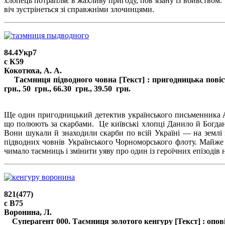
хлопець потрапляє в жахливу пригоду, пов’язану із вбивством. 
віч зустрінеться зі справжніми злочинцями.
84.4Укр7
с К59
Кокотюха, А. А.
Таємниця підводного човна [Текст] : пригодницька повість / А
грн., 50 грн., 66.30 грн., 39.50 грн.
/
Ще один пригодницький детектив українського письменника
що полюють за скарбами. Це київські хлопці Данило й Богдан
Вони шукали й знаходили скарби по всій Україні — на землі 
підводних човнів Українського Чорноморського флоту. Майже 
чимало таємниць і змінити уяву про один із героїчних епізодів н
821(477)
с В75
Воронина, Л.
Суперагент 000. Таємниця золотого кенгуру [Текст] : оповіданн