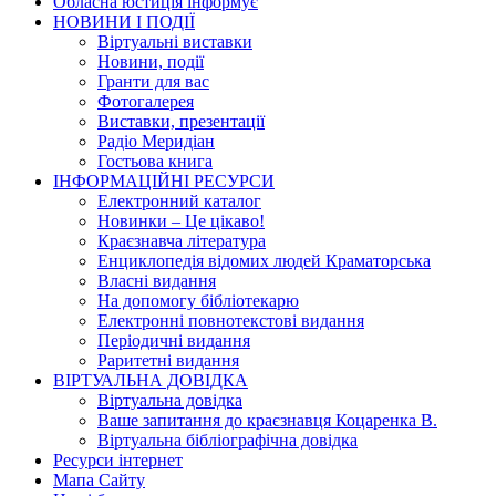
Обласна юстиція інформує
НОВИНИ I ПОДIЇ
Вiртуальнi виставки
Новини, подiї
Гранти для вас
Фотогалерея
Виставки, презентації
Радіо Меридіан
Гостьова книга
IНФОРМАЦIЙНI РЕСУРСИ
Електронний каталог
Новинки – Це цiкаво!
Краєзнавча література
Енциклопедія відомих людей Краматорська
Власнi видання
На допомогу бібліотекарю
Електронні повнотекстові видання
Періодичні видання
Раритетні видання
ВIРТУАЛЬНА ДОВIДКА
Вiртуальна довiдка
Ваше запитання до краєзнавця Коцаренка В.
Вiртуальна бiблiографiчна довiдка
Ресурси інтернет
Мапа Сайту