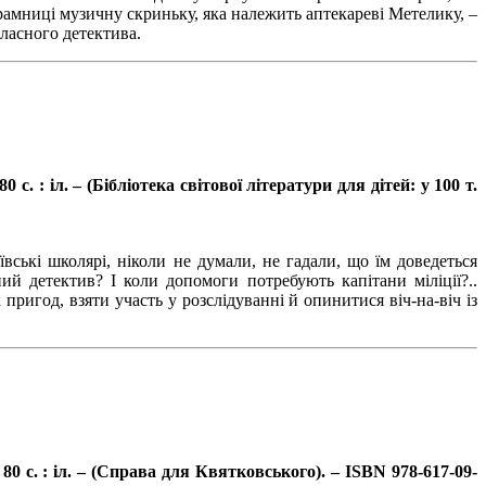
крамниці музичну скриньку, яка належить аптекареві Метелику, –
класного детектива.
с. : іл. – (Бібліотека світової літератури для дітей: у 100 т.
вські школярі, ніколи не думали, не гадали, що їм доведеться
й детектив? І коли допомоги потребують капітани міліції?..
игод, взяти участь у розслідуванні й опинитися віч-на-віч із
0 с. : іл. – (Справа для Квятковського). – ISBN 978-617-09-