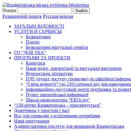
Пошук
Розширений пошук
Русская версия
ЗАГАЛЬНI ВIДОМОСТI
УСЛУГИ И СЕРВИСЫ
Безкоштовнi
Платні
Безкоштовні віртуальні сервіси
ГО “ДОВ УБА”
ПРОГРАМИ ТА ПРОЕКТИ
Конкурси
Наше відео, презентації та віртуальні вікторини
Відеоогляди літератури
ПДГ (пункт доступу громадян) до офіційної інформа
“Свіча вічності” (до 210-ї річниці від дня народжен
Інформаційно-досуговий центр підтримки та розвит
Пункт європейської інформації
Школа ековолонтера “ЕКОслід”
“150-річчю Краматорська – присвячується”
Донеччина у просторі і часі
Все для громадян з особливими потребами
Наші опитування
Адміністративні послуги для мешканців Краматорська