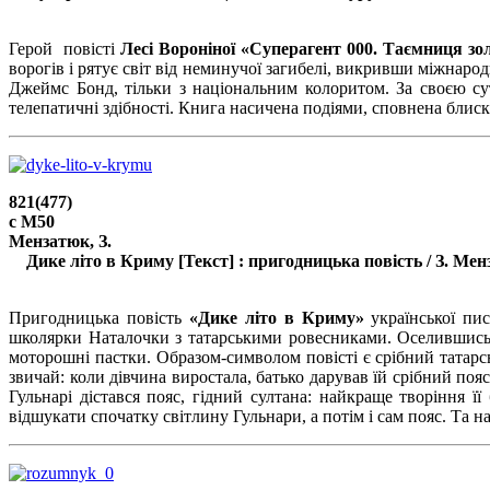
/
Герой повісті
Лесі Вороніної «Суперагент 000. Таємниця зо
ворогів і рятує світ від неминучої загибелі, викривши міжнаро
Джеймс Бонд, тільки з національним колоритом. За своєю су
телепатичні здібності. Книга насичена подіями, сповнена блиску
821(477)
с М50
Мензатюк, З.
Дике літо в Криму [Текст] : пригодницька повість / З. Мензатю
/
Пригодницька повість
«Дике літо в Криму»
української пи
школярки Наталочки з татарськими ровесниками. Оселившись у
моторошні пастки. Образом-символом повісті є срібний татарсь
звичай: коли дівчина виростала, батько дарував їй срібний пояс
Гульнарі дістався пояс, гідний султана: найкраще творіння її
відшукати спочатку світлину Гульнари, а потім і сам пояс. Та н