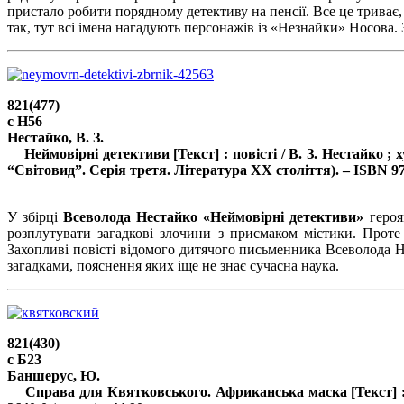
пристало робити порядному детективу на пенсії. Все це триває,
так, тут всі імена нагадують персонажів із «Незнайки» Носова.
821(477)
с Н56
Нестайко, В. З.
Неймовірні детективи [Текст] : повісті / В. З. Нестайко ; худ
“Світовид”. Серія третя. Література ХХ століття). – ISBN 978-
.
У збірці
Всеволода Нестайко «Неймовірні детективи»
героям
розплутувати загадкові злочини з присмаком містики. Проте
Захопливі повісті відомого дитячого письменника Всеволода Н
загадками, пояснення яких іще не знає сучасна наука.
821(430)
с Б23
Баншерус, Ю.
Справа для Квятковського. Африканська маска [Текст] : пові