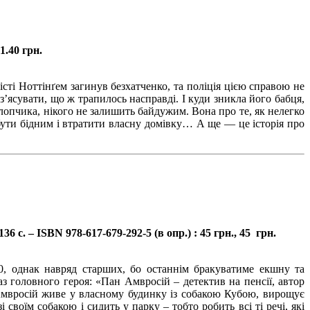
1.40 грн.
сті Ноттінґем загинув безхатченко, та поліція цією справою не
’ясувати, що ж трапилось насправді. І куди зникла його бабця,
хлопчика, нікого не залишить байдужим. Вона про те, як нелегко
 бути бідним і втратити власну домівку… А ще — це історія про
 с. – ISBN 978-617-679-292-5 (в опр.) : 45 грн., 45 грн.
10, однак навряд старших, бо останнім бракуватиме екшну та
з головного героя: «Пан Амвросій – детектив на пенсії, автор
. Амвросій живе у власному будинку із собакою Кубою, вирощує
 своїм собакою і сидить у парку – тобто робить всі ті речі, які