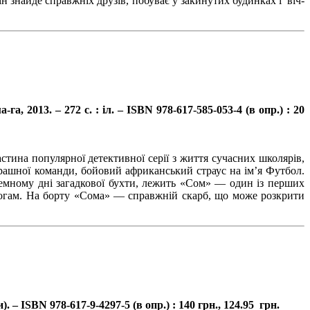
н знайде справжніх друзів, побуває у закинутих будинках і віч-
, 2013. – 272 с. : іл. – ISBN 978-617-585-053-4 (в опр.) : 20
астина популярної детективної серії з життя сучасних школярів,
рашної команди, бойовий африканський страус на ім’я Футбол.
темному дні загадкової бухти, лежить «Сом» — один із перших
орогам. На борту «Сома» — справжній скарб, що може розкрити
 – ISBN 978-617-9-4297-5 (в опр.) : 140 грн., 124.95 грн.