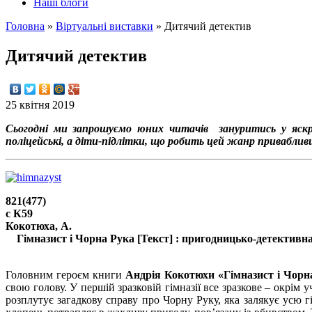
Наші блоги
Головна
»
Вiртуальнi виставки
»
Дитячий детектив
Дитячий детектив
25 квітня 2019
Сьогодні ми запрошуємо юних читачів зануритись у яскр
поліцейські, а діти-підлітки, що робить цей жанр приваблив
821(477)
с К59
Кокотюха, А.
Гімназист і Чорна Рука [Текст] : пригодницько-детективна пові
/
Головним героєм книги
Андрія Кокотюхи «Гімназист і Чорн
свою голову. У першій зразковій гімназії все зразкове – окрі
розплутує загадкову справу про Чорну Руку, яка залякує усю 