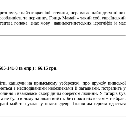
озплутує найзагадковіші злочини, перемагає найпідступніших
 особливість та перчинку. Гриць Мамай – такий собі український
ецтва гопака, знає мову давньоєгипетських ієрогліфів й має
5-141-8 (в опр.) : 66.15 грн.
тні канікули на кримському узбережжі, про дружбу київської
неться з несподіваними небезпеками й загадками, потрапить у
коління і вважалась своєрідним оберегом людини. У татарів був
са не було в чому на люди вийти. Без пояса ніхто заміж не брав.
ліграні майстер уклав у пояс-шедевр. Головним героям вдається