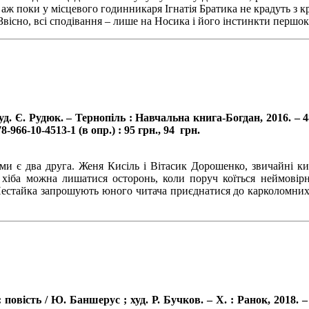
 аж поки у місцевого годинникаря Ігнатія Братика не крадуть з 
 Звісно, всі сподівання – лише на Носика і його інстинкти першо
. Є. Рудюк. – Тернопіль : Навчальна книга-Богдан, 2016. – 480 
966-10-4513-1 (в опр.) : 95 грн., 94 грн.
и є два друга. Женя Кисіль і Вітасик Дорошенко, звичайні киї
 хіба можна лишатися осторонь, коли поруч коїться неймовірни
естайка запрошують юного читача приєднатися до карколомних пр
сть / Ю. Баншерус ; худ. Р. Бучков. – Х. : Ранок, 2018. – 8