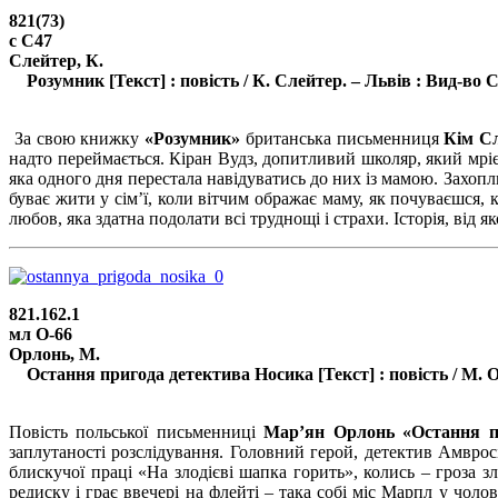
821(73)
с С47
Слейтер, К.
Розумник [Текст] : повість / К. Слейтер. – Львів : Вид-во Ста
/
За свою книжку
«Розумник»
британська письменниця
Кім С
надто переймається. Кіран Вудз, допитливий школяр, який мріє
яка одного дня перестала навідуватись до них із мамою. Захопл
буває жити у сім’ї, коли вітчим ображає маму, як почуваєшся,
любов, яка здатна подолати всі труднощі і страхи. Історія, від 
821.162.1
мл О-66
Орлонь, М.
Остання пригода детектива Носика [Текст] : повість / М. Орлон
/
Повість польської письменниці
Мар’ян Орлонь «Остання п
заплутаності розслідування. Головний герой, детектив Амврос
блискучої праці «На злодієві шапка горить», колись – гроза 
редиску і грає ввечері на флейті – така собі міс Марпл у чолов