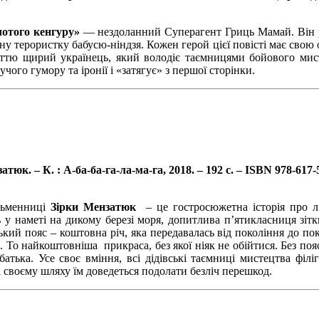
лотого кенгуру»
— нездоланний Суперагент Гриць Мамай. Він р
дну терористку бабусю-ніндзя. Кожен герой цієї повісті має свою
ттю щирий українець, який володіє таємницями бойового мист
чого гумору та іронії і «затягує» з першої сторінки.
к. – К. : А-ба-ба-га-ла-ма-га, 2018. – 192 с. – ISBN 978-617-58
сьменниці
Зірки Мензатюк
– це гостросюжетна історія про лі
 наметі на дикому березі моря, допитлива п’ятикласниця зітк
кий пояс – коштовна річ, яка передавалась від покоління до по
. То найкоштовніша прикраса, без якої ніяк не обійтися. Без поя
 батька. Усе своє вміння, всі дідівські таємниці мистецтва фі
а своєму шляху їм доведеться подолати безліч перешкод.