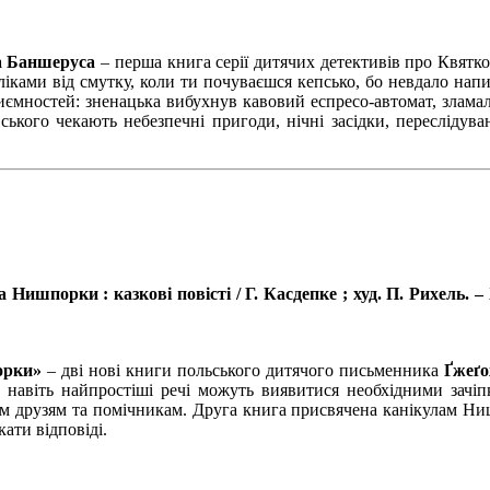
а Баншеруса
– перша книга серії дитячих детективів про Квятко
ками від смутку, коли ти почуваєшся кепсько, бо невдало напис
иємностей: зненацька вибухнув кавовий еспресо-автомат, зламал
ького чекають небезпечні пригоди, нічні засідки, переслідува
порки : казкові повісті / Г. Касдепке ; худ. П. Рихель. – Х. 
орки»
– дві нові книги польського дитячого письменника
Ґжеґо
о навіть найпростіші речі можуть виявитися необхідними зачіп
 друзям та помічникам. Друга книга присвячена канікулам Ниш
ати відповіді.