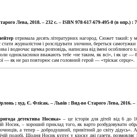
рого Лева, 2018. – 232 с. – ISBN 978-617-679-495-0 (в опр.) : 7
лейтер
отримала десять літературних нагород. Сюжет такий: у мі
 стати журналістом і розслідувати злочини, береться самотужки з
ива і водночас щемка розповідь, написана від імені особливого 
 коли однокласники вважають тебе «не таким, як всі», і як це —
якої — як не раз повторює сам головний герой — «тріскає серце».
ь ; худ. Є. Флісак. – Львів : Вид-во Старого Лева, 2016. – 136
ригода детектива Носика»
– це історія для дітей від 6 до 
ій Носик, – хороший приклад того, як варто розбудовувати обра
злочинців, а тепер – добродушний, привітний до світу дідусь»
ічій подобі. Щодня Носик купує у кіоску дві газети, розмовляє зі