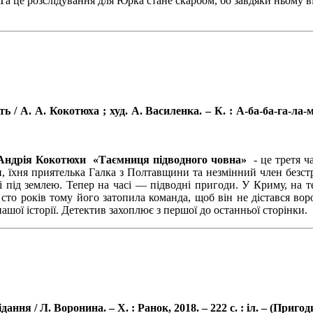
Та це розслідування для Юрка стане скарбом, бо завдяки ньому ві
. А. Кокотюха ; худ. А. Василенка. – К. : А-ба-ба-га-ла-ма-га
Андрія Кокотюхи «Таємниця підводного човна»
- це третя ч
, їхня приятелька Галка з Полтавщини та незмінний член безст
і під землею. Тепер на часі — підводні пригоди. У Криму, на 
сто років тому його затопила команда, щоб він не дістався в
ашої історії. Детектив захоплює з першої до останньої сторінки.
я / Л. Воронина. – Х. : Ранок, 2018. – 222 с. : іл. – (Пригоди).