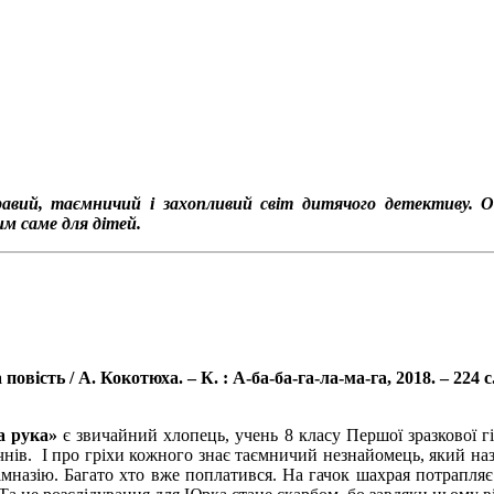
авий, таємничий і захопливий світ дитячого детективу. О
им саме для дітей.
сть / А. Кокотюха. – К. : А-ба-ба-га-ла-ма-га, 2018. – 224 с. 
а рука»
є звичайний хлопець, учень 8 класу Першої зразкової гі
м учнів. І про гріхи кожного знає таємничий незнайомець, який
гімназію. Багато хто вже поплатився. На гачок шахрая потрапляє