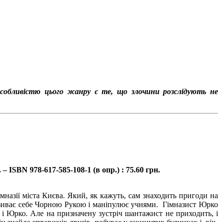
собливістю цього жанру є те, що злочини розслідують не
– ISBN 978-617-585-108-1 (в опр.) : 75.60 грн.
мназії міста Києва. Який, як кажуть, сам знаходить пригоди на
 називає себе Чорною Рукою і маніпулює учнями. Гімназист Юрко
 і Юрко. Але на призначену зустріч шантажист не приходить, і