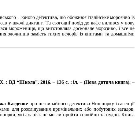
вського – юного детектива, що обожнює італійське морозиво із
ав у школі диктант. Та сьогодні похід до кафе вилився у нову
ася морожениця, що виготовляла досконале морозиво, і все це
ння злочинців замість тихих вечорів із книгами та домашніми
: ВД “Школа”, 2016. – 136 с. : іл. – (Нова дитяча книга). –
жа Касдепке
про незвичайного детектива Нишпорку із агенції
ками для розслідування кримінальних або побутових загадок.
порки, які аж ніяк не могли пройти спокійно та нудно. Книга