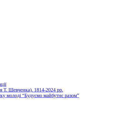
ції
ня Т. Шевченка). 1814-2024 рр.
ку молоді “Будуємо майбутнє разом”