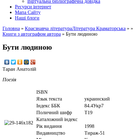
Вiртуальна бiблiографiчна довiдка
Ресурси інтернет
Мапа Сайту
Наші блоги
Головна
»
Краєзнавча література
Література Краматорська
» »
Книги з автографом автора
»
Бути людиною
Бути людиною
Таран Анатолій
Поезія
ISBN
Язык текста
украинский
Iндекс ББК
84.4Укр7
Поличний шифр
Т19
Каталожний індекс
Рік видання
1998
Видавництво
Тираж-51