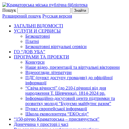
Пошук
Розширений пошук
Русская версия
ЗАГАЛЬНI ВIДОМОСТI
УСЛУГИ И СЕРВИСЫ
Безкоштовнi
Платні
Безкоштовні віртуальні сервіси
ГО “ДОВ УБА”
ПРОГРАМИ ТА ПРОЕКТИ
Конкурси
Наше відео, презентації та віртуальні вікторини
Відеоогляди літератури
ПДГ (пункт доступу громадян) до офіційної
інформації
“Свіча вічності” (до 210-ї річниці від дня
народження Т. Шевченка). 1814-2024 рр.
Інформаційно-досуговий центр підтримки та
розвитку молоді “Будуємо майбутнє разом”
Пункт європейської інформації
Школа ековолонтера “ЕКОслід”
“150-річчю Краматорська – присвячується”
Донеччина у просторі і часі