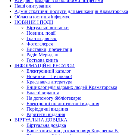
Все для громадян з особливими потребами
Наші опитування
Адміністративні послуги для мешканців Краматорська
Обласна юстиція інформує
НОВИНИ I ПОДIЇ
Вiртуальнi виставки
Новини, подiї
Гранти для вас
Фотогалерея
Виставки, презентації
Радіо Меридіан
Гостьова книга
IНФОРМАЦIЙНI РЕСУРСИ
Електронний каталог
Новинки – Це цiкаво!
Краєзнавча література
Енциклопедія відомих людей Краматорська
Власнi видання
На допомогу бібліотекарю
Електронні повнотекстові видання
Періодичні видання
Раритетні видання
ВIРТУАЛЬНА ДОВIДКА
Вiртуальна довiдка
Ваше запитання до краєзнавця Коцаренка В.