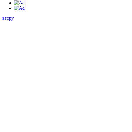
вгору