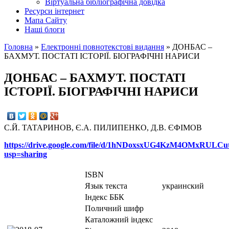
Вiртуальна бiблiографiчна довiдка
Ресурси інтернет
Мапа Сайту
Наші блоги
Головна
»
Електронні повнотекстові видання
»
ДОНБАС –
БАХМУТ. ПОСТАТІ ІСТОРІЇ. БІОГРАФІЧНІ НАРИСИ
ДОНБАС – БАХМУТ. ПОСТАТІ
ІСТОРІЇ. БІОГРАФІЧНІ НАРИСИ
С.Й. ТАТАРИНОВ, Є.А. ПИЛИПЕНКО, Д.В. ЄФІМОВ
https://drive.google.com/file/d/1hNDoxsxUG4KzM4OMxRULC
usp=sharing
ISBN
Язык текста
украинский
Iндекс ББК
Поличний шифр
Каталожний індекс