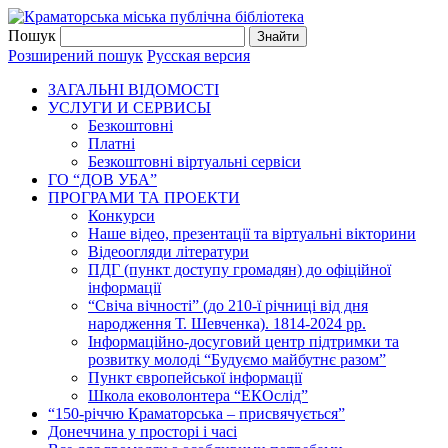
Пошук
Розширений пошук
Русская версия
ЗАГАЛЬНI ВIДОМОСТI
УСЛУГИ И СЕРВИСЫ
Безкоштовнi
Платні
Безкоштовні віртуальні сервіси
ГО “ДОВ УБА”
ПРОГРАМИ ТА ПРОЕКТИ
Конкурси
Наше відео, презентації та віртуальні вікторини
Відеоогляди літератури
ПДГ (пункт доступу громадян) до офіційної
інформації
“Свіча вічності” (до 210-ї річниці від дня
народження Т. Шевченка). 1814-2024 рр.
Інформаційно-досуговий центр підтримки та
розвитку молоді “Будуємо майбутнє разом”
Пункт європейської інформації
Школа ековолонтера “ЕКОслід”
“150-річчю Краматорська – присвячується”
Донеччина у просторі і часі