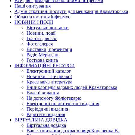
Все для громадян з особливими потребами
Наші опитування
Адміністративні послуги для мешканців Краматорська
Обласна юстиція інформує
НОВИНИ I ПОДIЇ
Вiртуальнi виставки
Новини, подiї
Гранти для вас
Фотогалерея
Виставки, презентації
Радіо Меридіан
Гостьова книга
IНФОРМАЦIЙНI РЕСУРСИ
Електронний каталог
Новинки – Це цiкаво!
Краєзнавча література
Енциклопедія відомих людей Краматорська
Власнi видання
На допомогу бібліотекарю
Електронні повнотекстові видання
Періодичні видання
Раритетні видання
ВIРТУАЛЬНА ДОВIДКА
Вiртуальна довiдка
Ваше запитання до краєзнавця Коцаренка В.