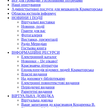
Все для громадян з особливими потребами
Наші опитування
Адміністративні послуги для мешканців Краматорська
Обласна юстиція інформує
НОВИНИ I ПОДIЇ
Вiртуальнi виставки
Новини, подiї
Гранти для вас
Фотогалерея
Виставки, презентації
Радіо Меридіан
Гостьова книга
IНФОРМАЦIЙНI РЕСУРСИ
Електронний каталог
Новинки – Це цiкаво!
Краєзнавча література
Енциклопедія відомих людей Краматорська
Власнi видання
На допомогу бібліотекарю
Електронні повнотекстові видання
Періодичні видання
Раритетні видання
ВIРТУАЛЬНА ДОВIДКА
Вiртуальна довiдка
Ваше запитання до краєзнавця Коцаренка В.