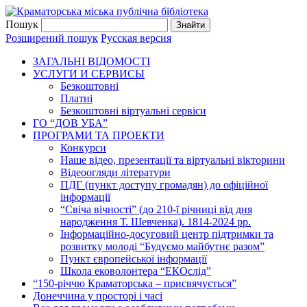
Пошук
Розширений пошук
Русская версия
ЗАГАЛЬНI ВIДОМОСТI
УСЛУГИ И СЕРВИСЫ
Безкоштовнi
Платні
Безкоштовні віртуальні сервіси
ГО “ДОВ УБА”
ПРОГРАМИ ТА ПРОЕКТИ
Конкурси
Наше відео, презентації та віртуальні вікторини
Відеоогляди літератури
ПДГ (пункт доступу громадян) до офіційної
інформації
“Свіча вічності” (до 210-ї річниці від дня
народження Т. Шевченка). 1814-2024 рр.
Інформаційно-досуговий центр підтримки та
розвитку молоді “Будуємо майбутнє разом”
Пункт європейської інформації
Школа ековолонтера “ЕКОслід”
“150-річчю Краматорська – присвячується”
Донеччина у просторі і часі