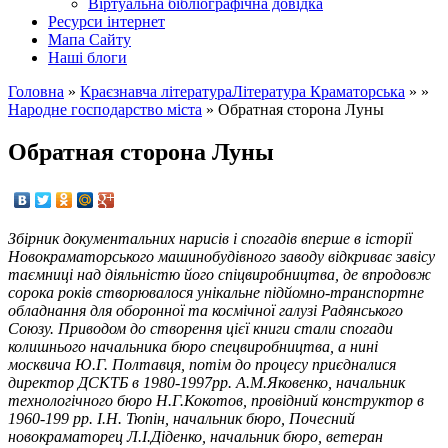
Вiртуальна бiблiографiчна довiдка
Ресурси інтернет
Мапа Сайту
Наші блоги
Головна
»
Краєзнавча література
Література Краматорська
» »
Народне господарство міста
»
Обратная сторона Луны
Обратная сторона Луны
Збірник документальних нарисів і спогадів вперше в історії
Новокраматорського машинобудівного заводу відкриває завісу
таємниці над діяльністю його спіцвиробництва, де впродовж
сорока років створювалося унікальне підйомно-транспортне
обладнання для оборонної та космічної галузі Радянського
Союзу. Приводом до створення цієї книги стали спогади
колишнього начальника бюро спецвиробництва, а нині
москвича Ю.Г. Полтавця, потім до процесу приєдналися
директор ДСКТБ в 1980-1997рр. А.М.Яковенко, начальник
технологічного бюро Н.Г.Кокотов, провідний конструктор в
1960-199 рр. І.Н. Тюпін, начальник бюро, Почесний
новокраматорец Л.І.Діденко, начальник бюро, ветеран