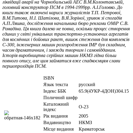
ліквідації аварії на Чорнобильській АЕС В.М.Колонтавській,
головний конструктор ПСМ в 1994-1999рр. А.І.Головко. До
книги також включені нариси журналістів Т.П. Петрової,
В.М.Титова, Н.І. Шатілова, В.Я.Зоріної, уривок зі спогадів
А.П.Ляшка, дослідження начальника бюро реклами ОМіР С.В.
Ромадіна. Ця книга далеко не повна, оскільки процес створення
єдиних у світі унікальних транспортно-установчих агрегатів
для космічних і бойових ракет, вишок стеження для комплексів
С-300, інженерних машин розгородження ІМР був складним,
часом драматичним, і завжди творчим і самовідданим.
Історія виробництва серійних машин НКМЗ гідна більш
повного опису, але цим займатися вже спадкоємцям слави
першопрохідців ПСМ.
ISBN
Язык текста
русский
Iндекс ББК
65.9(4УКР-4ДОН)304.15
Поличний шифр
Каталожний
О-23
індекс
Рік видання
2005
Видавництво
НКМЗ
Місце видання
Краматорськ