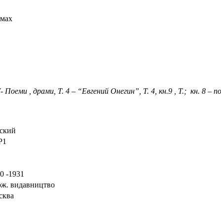
омах
н.7- Поеми , драми, Т. 4 – “Евгений Онегин”, Т. 4, кн.9 , Т.; кн. 8 –
ский
Р1
0 -1931
ж. видавництво
сква