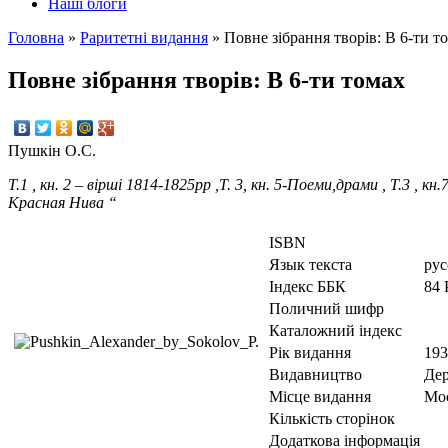
Наші блоги
Головна
»
Раритетні видання
»
Повне зібрання творів: В 6-ти т
Повне зібрання творів: В 6-ти томах
Пушкін О.С.
Т.1 , кн. 2 – вірші 1814-1825рр ,Т. 3, кн. 5-Поеми,драми , Т.3 , к
Красная Нива “
ISBN
Язык текста
рус
Iндекс ББК
84 
Поличний шифр
Каталожний індекс
Рік видання
193
Видавництво
Дер
Місце видання
Мо
Кількість сторінок
Додаткова інформація