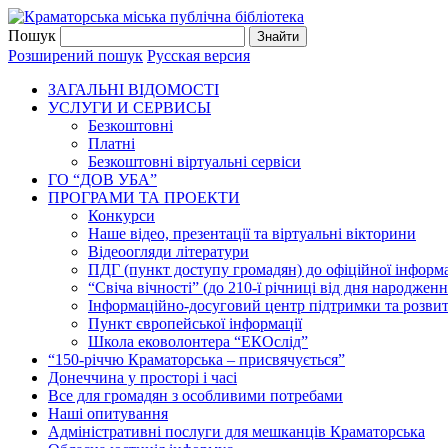
Пошук
Розширений пошук
Русская версия
ЗАГАЛЬНI ВIДОМОСТI
УСЛУГИ И СЕРВИСЫ
Безкоштовнi
Платні
Безкоштовні віртуальні сервіси
ГО “ДОВ УБА”
ПРОГРАМИ ТА ПРОЕКТИ
Конкурси
Наше відео, презентації та віртуальні вікторини
Відеоогляди літератури
ПДГ (пункт доступу громадян) до офіційної інформа
“Свіча вічності” (до 210-ї річниці від дня народжен
Інформаційно-досуговий центр підтримки та розвит
Пункт європейської інформації
Школа ековолонтера “ЕКОслід”
“150-річчю Краматорська – присвячується”
Донеччина у просторі і часі
Все для громадян з особливими потребами
Наші опитування
Адміністративні послуги для мешканців Краматорська