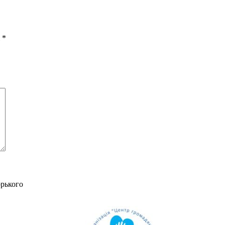
і
*
орького