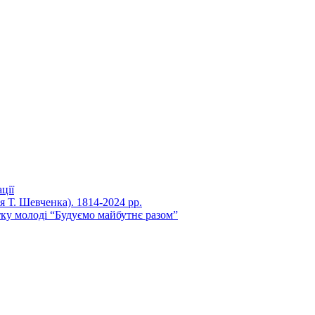
ції
ня Т. Шевченка). 1814-2024 рр.
ку молоді “Будуємо майбутнє разом”