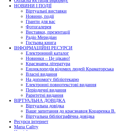
Обласна юстиція інформує
НОВИНИ I ПОДIЇ
Вiртуальнi виставки
Новини, подiї
Гранти для вас
Фотогалерея
Виставки, презентації
Радіо Меридіан
Гостьова книга
IНФОРМАЦIЙНI РЕСУРСИ
Електронний каталог
Новинки – Це цiкаво!
Краєзнавча література
Енциклопедія відомих людей Краматорська
Власнi видання
На допомогу бібліотекарю
Електронні повнотекстові видання
Періодичні видання
Раритетні видання
ВIРТУАЛЬНА ДОВIДКА
Вiртуальна довiдка
Ваше запитання до краєзнавця Коцаренка В.
Вiртуальна бiблiографiчна довiдка
Ресурси інтернет
Мапа Сайту