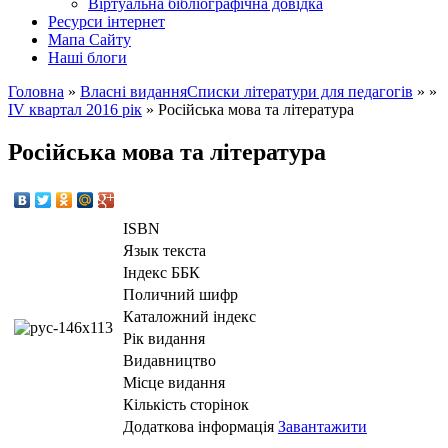
Вiртуальна бiблiографiчна довiдка
Ресурси інтернет
Мапа Сайту
Наші блоги
Головна
»
Власнi видання
Списки літератури для педагогів
» »
IV квартал 2016 рік
»
Російська мова та література
Російська мова та література
ISBN
Язык текста
Iндекс ББК
Поличний шифр
Каталожний індекс
Рік видання
Видавництво
Місце видання
Кількість сторінок
Додаткова інформація
Завантажити