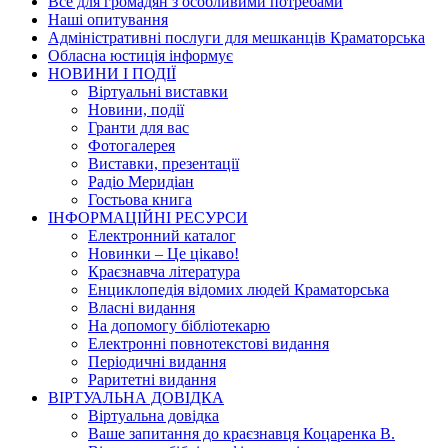
Все для громадян з особливими потребами
Наші опитування
Адміністративні послуги для мешканців Краматорська
Обласна юстиція інформує
НОВИНИ I ПОДIЇ
Вiртуальнi виставки
Новини, подiї
Гранти для вас
Фотогалерея
Виставки, презентації
Радіо Меридіан
Гостьова книга
IНФОРМАЦIЙНI РЕСУРСИ
Електронний каталог
Новинки – Це цiкаво!
Краєзнавча література
Енциклопедія відомих людей Краматорська
Власнi видання
На допомогу бібліотекарю
Електронні повнотекстові видання
Періодичні видання
Раритетні видання
ВIРТУАЛЬНА ДОВIДКА
Вiртуальна довiдка
Ваше запитання до краєзнавця Коцаренка В.