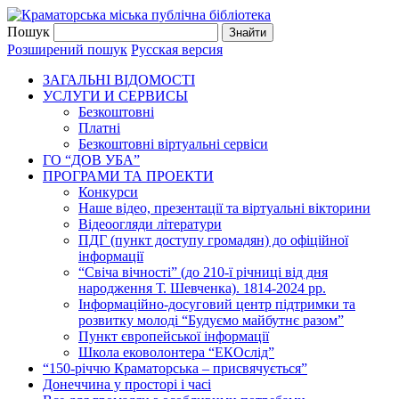
Пошук
Розширений пошук
Русская версия
ЗАГАЛЬНI ВIДОМОСТI
УСЛУГИ И СЕРВИСЫ
Безкоштовнi
Платні
Безкоштовні віртуальні сервіси
ГО “ДОВ УБА”
ПРОГРАМИ ТА ПРОЕКТИ
Конкурси
Наше відео, презентації та віртуальні вікторини
Відеоогляди літератури
ПДГ (пункт доступу громадян) до офіційної
інформації
“Свіча вічності” (до 210-ї річниці від дня
народження Т. Шевченка). 1814-2024 рр.
Інформаційно-досуговий центр підтримки та
розвитку молоді “Будуємо майбутнє разом”
Пункт європейської інформації
Школа ековолонтера “ЕКОслід”
“150-річчю Краматорська – присвячується”
Донеччина у просторі і часі