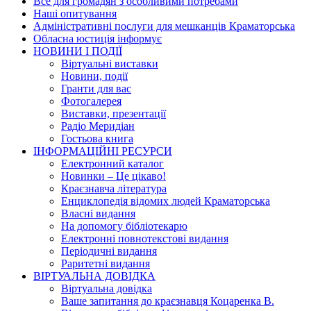
Все для громадян з особливими потребами
Наші опитування
Адміністративні послуги для мешканців Краматорська
Обласна юстиція інформує
НОВИНИ I ПОДIЇ
Вiртуальнi виставки
Новини, подiї
Гранти для вас
Фотогалерея
Виставки, презентації
Радіо Меридіан
Гостьова книга
IНФОРМАЦIЙНI РЕСУРСИ
Електронний каталог
Новинки – Це цiкаво!
Краєзнавча література
Енциклопедія відомих людей Краматорська
Власнi видання
На допомогу бібліотекарю
Електронні повнотекстові видання
Періодичні видання
Раритетні видання
ВIРТУАЛЬНА ДОВIДКА
Вiртуальна довiдка
Ваше запитання до краєзнавця Коцаренка В.