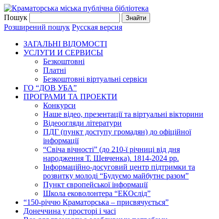
Пошук
Розширений пошук
Русская версия
ЗАГАЛЬНI ВIДОМОСТI
УСЛУГИ И СЕРВИСЫ
Безкоштовнi
Платні
Безкоштовні віртуальні сервіси
ГО “ДОВ УБА”
ПРОГРАМИ ТА ПРОЕКТИ
Конкурси
Наше відео, презентації та віртуальні вікторини
Відеоогляди літератури
ПДГ (пункт доступу громадян) до офіційної
інформації
“Свіча вічності” (до 210-ї річниці від дня
народження Т. Шевченка). 1814-2024 рр.
Інформаційно-досуговий центр підтримки та
розвитку молоді “Будуємо майбутнє разом”
Пункт європейської інформації
Школа ековолонтера “ЕКОслід”
“150-річчю Краматорська – присвячується”
Донеччина у просторі і часі