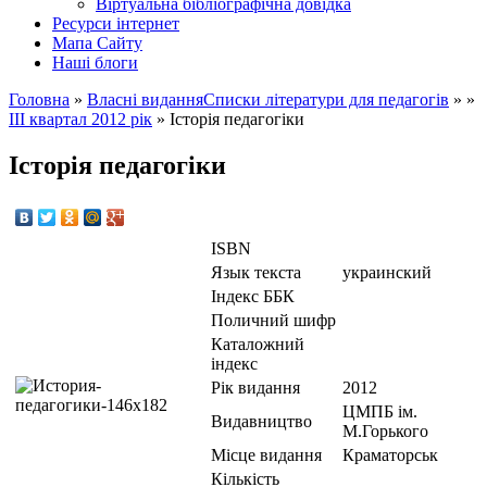
Вiртуальна бiблiографiчна довiдка
Ресурси інтернет
Мапа Сайту
Наші блоги
Головна
»
Власнi видання
Списки літератури для педагогів
» »
III квартал 2012 рік
»
Історія педагогіки
Історія педагогіки
ISBN
Язык текста
украинский
Iндекс ББК
Поличний шифр
Каталожний
індекс
Рік видання
2012
ЦМПБ ім.
Видавництво
М.Горького
Місце видання
Краматорськ
Кількість