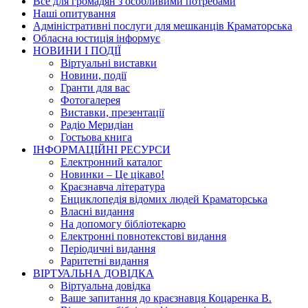
Все для громадян з особливими потребами
Наші опитування
Адміністративні послуги для мешканців Краматорська
Обласна юстиція інформує
НОВИНИ I ПОДIЇ
Вiртуальнi виставки
Новини, подiї
Гранти для вас
Фотогалерея
Виставки, презентації
Радіо Меридіан
Гостьова книга
IНФОРМАЦIЙНI РЕСУРСИ
Електронний каталог
Новинки – Це цiкаво!
Краєзнавча література
Енциклопедія відомих людей Краматорська
Власнi видання
На допомогу бібліотекарю
Електронні повнотекстові видання
Періодичні видання
Раритетні видання
ВIРТУАЛЬНА ДОВIДКА
Вiртуальна довiдка
Ваше запитання до краєзнавця Коцаренка В.