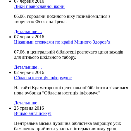
07 червня 2016
Лики православної ікони
06.06. городяни похилого віку познайомилися з
творчістю Феофана Грека.
Детальніше ...
07 червня 2016
Цікавими стежками по країні Міцного Здоров’я
07.06. в центральній бібліотеці розпочато цикл заходів
для літнього шкільного табору.
Детальніше ...
02 червня 2016
Обласна юстиція інформуює
На сайті Краматорської центральної бібліотеки з’явилася
нова рубрика “Обласна юстиція інформує”
Детальніше ...
25 травня 2016
Вчимо англійську!
Центральна міська публічна бібліотека запрошує усіх
бажаючих прийняти участь в інтерактивному уроці