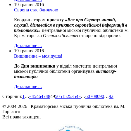
19 травня 2016
Європа стає ближчою
Координатором
проекту
«Все про Європу: читай,
слухай, дізнавайся в пунктах європейської інформації в
бібліотеках»
центральної міської публічної бібліотеки м.
Краматорська
Оленою Лісіченко
створено відеоролик
Детальніше ...
19 травня 2016
Вишиванка – моя душа!
До
Дня вишиванки
у відділ мистецтв центральної
міської публічної бібліотеки організував
виставку-
інсталяцію
Детальніше ...
Сторінки:
1
…
«
45
46
47
48
49
50
51
52
53
54
»
…
60
70
80
90
…
92
© 2004-2026 Краматорська міська публічна бібліотека ім. М.
Горького
Всі права захищені