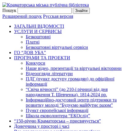
Пошук
Розширений пошук
Русская версия
ЗАГАЛЬНI ВIДОМОСТI
УСЛУГИ И СЕРВИСЫ
Безкоштовнi
Платні
Безкоштовні віртуальні сервіси
ГО “ДОВ УБА”
ПРОГРАМИ ТА ПРОЕКТИ
Конкурси
Наше відео, презентації та віртуальні вікторини
Відеоогляди літератури
ПДГ (пункт доступу громадян) до офіційної
інформації
“Свіча вічності” (до 210-ї річниці від дня
народження Т. Шевченка). 1814-2024 рр.
Інформаційно-досуговий центр підтримки та
розвитку молоді “Будуємо майбутнє разом”
Пункт європейської інформації
Школа ековолонтера “ЕКОслід”
“150-річчю Краматорська – присвячується”
Донеччина у просторі і часі