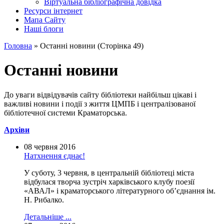
Вiртуальна бiблiографiчна довiдка
Ресурси інтернет
Мапа Сайту
Наші блоги
Головна
»
Останнi новини
(
Сторінка 49
)
Останнi новини
До уваги вiдвiдувачiв сайту бiблiотеки найбiльш цiкавi i
важливi новини i подiї з життя ЦМПБ i централiзованої
бiблiотечної системи Краматорська.
Архiви
08 червня 2016
Натхнення єднає!
У суботу, 3 червня, в центральній бібліотеці міста
відбулася творча зустріч харківського клубу поезії
«АВАЛ» і краматорського літературного об’єднання ім.
Н. Рибалко.
Детальніше ...