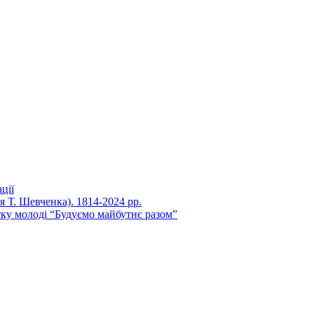
ції
ня Т. Шевченка). 1814-2024 рр.
ку молоді “Будуємо майбутнє разом”