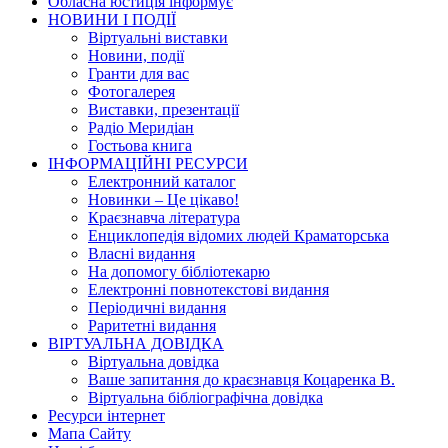
Обласна юстиція інформує
НОВИНИ I ПОДIЇ
Вiртуальнi виставки
Новини, подiї
Гранти для вас
Фотогалерея
Виставки, презентації
Радіо Меридіан
Гостьова книга
IНФОРМАЦIЙНI РЕСУРСИ
Електронний каталог
Новинки – Це цiкаво!
Краєзнавча література
Енциклопедія відомих людей Краматорська
Власнi видання
На допомогу бібліотекарю
Електронні повнотекстові видання
Періодичні видання
Раритетні видання
ВIРТУАЛЬНА ДОВIДКА
Вiртуальна довiдка
Ваше запитання до краєзнавця Коцаренка В.
Вiртуальна бiблiографiчна довiдка
Ресурси інтернет
Мапа Сайту