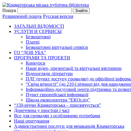
Пошук
Розширений пошук
Русская версия
ЗАГАЛЬНI ВIДОМОСТI
УСЛУГИ И СЕРВИСЫ
Безкоштовнi
Платні
Безкоштовні віртуальні сервіси
ГО “ДОВ УБА”
ПРОГРАМИ ТА ПРОЕКТИ
Конкурси
Наше відео, презентації та віртуальні вікторини
Відеоогляди літератури
ПДГ (пункт доступу громадян) до офіційної інформа
“Свіча вічності” (до 210-ї річниці від дня народжен
Інформаційно-досуговий центр підтримки та розвит
Пункт європейської інформації
Школа ековолонтера “ЕКОслід”
“150-річчю Краматорська – присвячується”
Донеччина у просторі і часі
Все для громадян з особливими потребами
Наші опитування
Адміністративні послуги для мешканців Краматорська