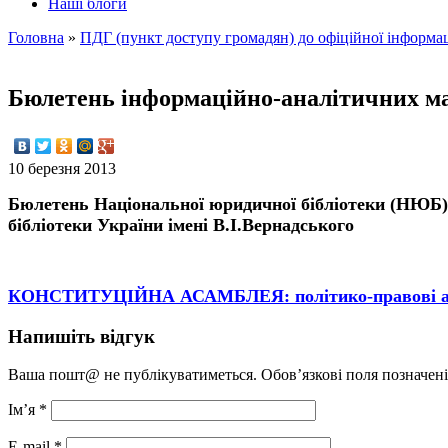
Наші блоги
Головна
»
ПДГ (пункт доступу громадян) до офіційної інформац
Бюлетень інформаційно-аналітичних ма
10 березня 2013
Бюлетень Національної юридичної бібліотеки (НЮБ) 
бібліотеки України імені В.І.Вернадського
КОНСТИТУЦІЙНА АСАМБЛЕЯ: політико-правові аспект
Напишіть відгук
Ваша пошт@ не публікуватиметься. Обов’язкові поля позначен
Ім’я
*
E-mail
*