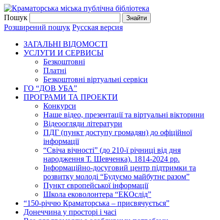
Пошук
Розширений пошук
Русская версия
ЗАГАЛЬНI ВIДОМОСТI
УСЛУГИ И СЕРВИСЫ
Безкоштовнi
Платні
Безкоштовні віртуальні сервіси
ГО “ДОВ УБА”
ПРОГРАМИ ТА ПРОЕКТИ
Конкурси
Наше відео, презентації та віртуальні вікторини
Відеоогляди літератури
ПДГ (пункт доступу громадян) до офіційної
інформації
“Свіча вічності” (до 210-ї річниці від дня
народження Т. Шевченка). 1814-2024 рр.
Інформаційно-досуговий центр підтримки та
розвитку молоді “Будуємо майбутнє разом”
Пункт європейської інформації
Школа ековолонтера “ЕКОслід”
“150-річчю Краматорська – присвячується”
Донеччина у просторі і часі