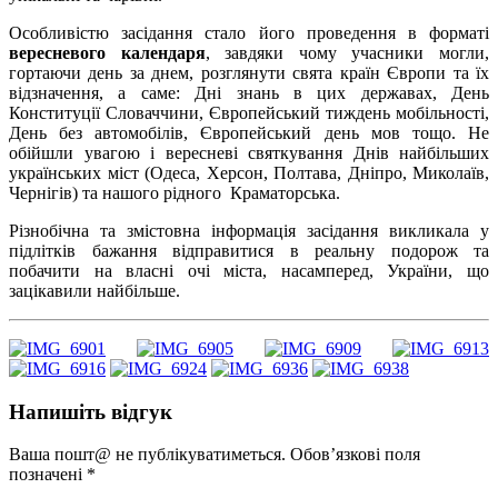
Особливістю засідання стало його проведення в форматі
вересневого календаря
, завдяки чому учасники могли,
гортаючи день за днем, розглянути свята країн Європи та їх
відзначення, а саме: Дні знань в цих державах, День
Конституції Словаччини, Європейський тиждень мобільності,
День без автомобілів, Європейський день мов тощо. Не
обійшли увагою і вересневі святкування Днів найбільших
українських міст (Одеса, Херсон, Полтава, Дніпро, Миколаїв,
Чернігів) та нашого рідного Краматорська.
Різнобічна та змістовна інформація засідання викликала у
підлітків бажання відправитися в реальну подорож та
побачити на власні очі міста, насамперед, України, що
зацікавили найбільше.
Напишіть відгук
Ваша пошт@ не публікуватиметься. Обов’язкові поля
позначені
*