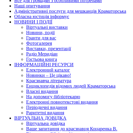
Все для громадян з особливими потребами
Наші опитування
Адміністративні послуги для мешканців Краматорська
Обласна юстиція інформує
НОВИНИ I ПОДIЇ
Вiртуальнi виставки
Новини, подiї
Гранти для вас
Фотогалерея
Виставки, презентації
Радіо Меридіан
Гостьова книга
IНФОРМАЦIЙНI РЕСУРСИ
Електронний каталог
Новинки – Це цiкаво!
Краєзнавча література
Енциклопедія відомих людей Краматорська
Власнi видання
На допомогу бібліотекарю
Електронні повнотекстові видання
Періодичні видання
Раритетні видання
ВIРТУАЛЬНА ДОВIДКА
Вiртуальна довiдка
Ваше запитання до краєзнавця Коцаренка В.