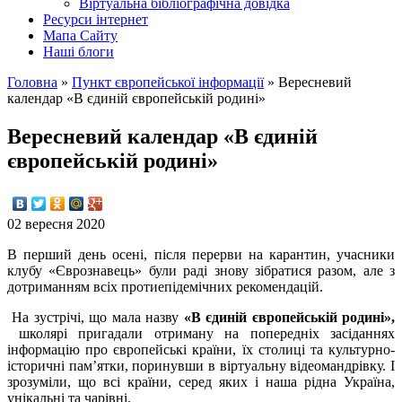
Вiртуальна бiблiографiчна довiдка
Ресурси інтернет
Мапа Сайту
Наші блоги
Головна
»
Пункт європейської інформації
»
Вересневий
календар «В єдиній європейській родині»
Вересневий календар «В єдиній
європейській родині»
02 вересня 2020
В перший день осені, після перерви на карантин, учасники
клубу «Єврознавець» були раді знову зібратися разом, але з
дотриманням всіх протиепідемічних рекомендацій.
На зустрічі, що мала назву
«В єдиній європейській родині»,
школярі пригадали отриману на попередніх засіданнях
інформацію про європейські країни, їх столиці та культурно-
історичні пам’ятки, поринувши в віртуальну відеомандрівку. І
зрозуміли, що всі країни, серед яких і наша рідна Україна,
унікальні та чарівні.