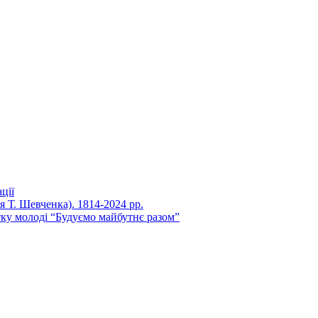
ції
ня Т. Шевченка). 1814-2024 рр.
ку молоді “Будуємо майбутнє разом”