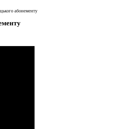
ацького абонементу
ементу