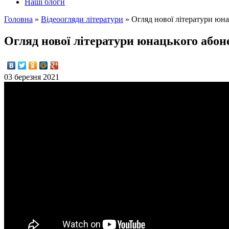
Наші блоги
Головна
»
Відеоогляди літератури
»
Огляд нової літератури юн
Огляд нової літератури юнацького абон
03 березня 2021