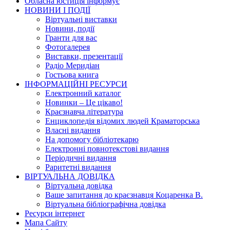
Обласна юстиція інформує
НОВИНИ I ПОДIЇ
Вiртуальнi виставки
Новини, подiї
Гранти для вас
Фотогалерея
Виставки, презентації
Радіо Меридіан
Гостьова книга
IНФОРМАЦIЙНI РЕСУРСИ
Електронний каталог
Новинки – Це цiкаво!
Краєзнавча література
Енциклопедія відомих людей Краматорська
Власнi видання
На допомогу бібліотекарю
Електронні повнотекстові видання
Періодичні видання
Раритетні видання
ВIРТУАЛЬНА ДОВIДКА
Вiртуальна довiдка
Ваше запитання до краєзнавця Коцаренка В.
Вiртуальна бiблiографiчна довiдка
Ресурси інтернет
Мапа Сайту