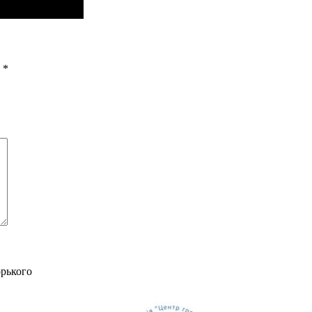
і
*
орького