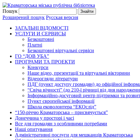
Пошук
Розширений пошук
Русская версия
ЗАГАЛЬНI ВIДОМОСТI
УСЛУГИ И СЕРВИСЫ
Безкоштовнi
Платні
Безкоштовні віртуальні сервіси
ГО “ДОВ УБА”
ПРОГРАМИ ТА ПРОЕКТИ
Конкурси
Наше відео, презентації та віртуальні вікторини
Відеоогляди літератури
ПДГ (пункт доступу громадян) до офіційної інформа
“Свіча вічності” (до 210-ї річниці від дня народжен
Інформаційно-досуговий центр підтримки та розвит
Пункт європейської інформації
Школа ековолонтера “ЕКОслід”
“150-річчю Краматорська – присвячується”
Донеччина у просторі і часі
Все для громадян з особливими потребами
Наші опитування
Адміністративні послуги для мешканців Краматорська