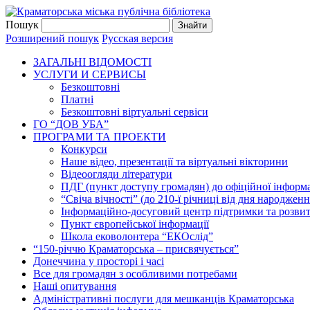
Пошук
Розширений пошук
Русская версия
ЗАГАЛЬНI ВIДОМОСТI
УСЛУГИ И СЕРВИСЫ
Безкоштовнi
Платні
Безкоштовні віртуальні сервіси
ГО “ДОВ УБА”
ПРОГРАМИ ТА ПРОЕКТИ
Конкурси
Наше відео, презентації та віртуальні вікторини
Відеоогляди літератури
ПДГ (пункт доступу громадян) до офіційної інформа
“Свіча вічності” (до 210-ї річниці від дня народжен
Інформаційно-досуговий центр підтримки та розвит
Пункт європейської інформації
Школа ековолонтера “ЕКОслід”
“150-річчю Краматорська – присвячується”
Донеччина у просторі і часі
Все для громадян з особливими потребами
Наші опитування
Адміністративні послуги для мешканців Краматорська