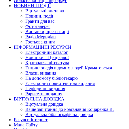
Обласна юстиція інформує
НОВИНИ I ПОДIЇ
Вiртуальнi виставки
Новини, подiї
Гранти для вас
Фотогалерея
Виставки, презентації
Радіо Меридіан
Гостьова книга
IНФОРМАЦIЙНI РЕСУРСИ
Електронний каталог
Новинки – Це цiкаво!
Краєзнавча література
Енциклопедія відомих людей Краматорська
Власнi видання
На допомогу бібліотекарю
Електронні повнотекстові видання
Періодичні видання
Раритетні видання
ВIРТУАЛЬНА ДОВIДКА
Вiртуальна довiдка
Ваше запитання до краєзнавця Коцаренка В.
Вiртуальна бiблiографiчна довiдка
Ресурси інтернет
Мапа Сайту