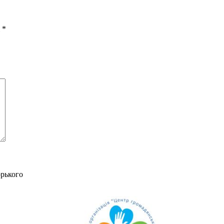
і
*
орького