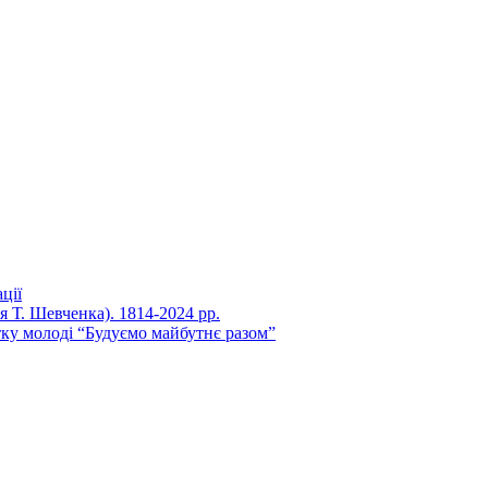
ції
ня Т. Шевченка). 1814-2024 рр.
ку молоді “Будуємо майбутнє разом”