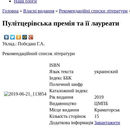
Наші блоги
Головна
»
Власнi видання
»
Рекомендаційні списки літератури
Пулітцерівська премія та її лауреати
Уклад.: Побєдаш Г.А.
Рекомендаційний список літератури
ISBN
Язык текста
украинский
Iндекс ББК
Поличний шифр
Каталожний індекс
Рік видання
2019
Видавництво
ЦМПБ
Місце видання
Краматорськ
Кількість сторінок
15
Додаткова інформація
Завантажити